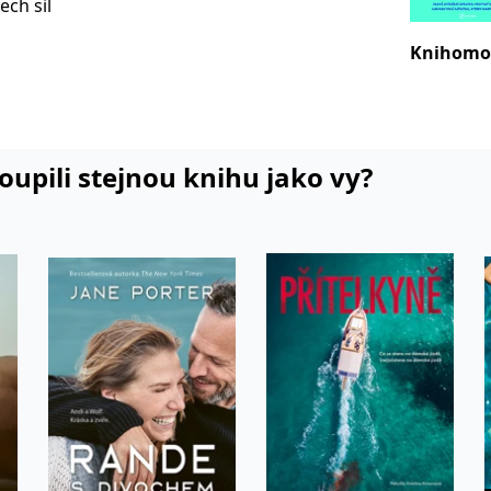
ech sil
Knihomo
tší úspěch
(Metafora,
koupili stejnou knihu jako vy?
erním
te sdělit
ejichž
í
eality, u
ličkosti a
tá pravda