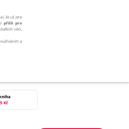
l, že už jste
si
přišli pro
dalších věcí,
 používáním a
AŘAZENÉ SOUBORY
kniha
5
Kč
bytně nutných souborů cookie správně používat.