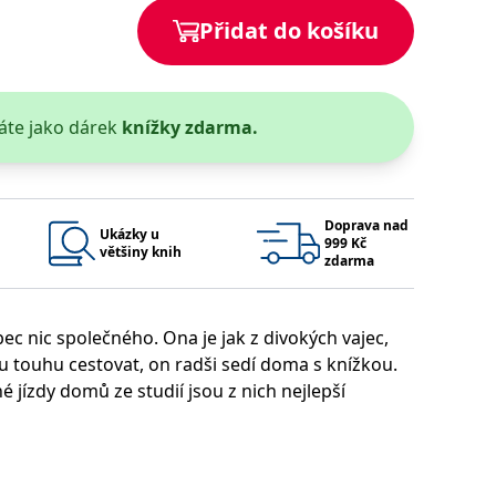
Přidat do košíku
 se soubory cookie návštěvníků. Je nutné, aby banner cookie
používaný k udržování proměnných relací uživatelů. Obvykle se
obrým příkladem je udržování přihlášeného stavu uživatele
áte jako dárek
knížky zdarma.
y bylo možné podávat platné zprávy o používání jejich
u.
Doprava nad
Ukázky u
999 Kč
většiny knih
zdarma
ec nic společného. Ona je jak z divokých vajec,
 touhu cestovat, on radši sedí doma s knížkou.
é jízdy domů ze studií jsou z nich nejlepší
Vyprší
Popis
ění správného vzhledu dialogových oken.
1 rok
### Luigisbox???
avštívenou stránku a slouží k počítání a sledování zobrazení
jazyků a zemí
1 rok
u, on v jejich rodném městečku –, ale už deset let
u na sociálních médiích. Může také shromažďovat informace o
avštívené stránky.