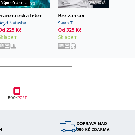
Výjimečná cena
Francouzská lekce
Bez zábran
Nevinn
Boyd Natasha
Swan T.L.
Dahl Ale
Od
225
Kč
Od
325
Kč
Od
339
Skladem
Skladem
Sklade
DOPRAVA NAD
H
999 KČ ZDARMA