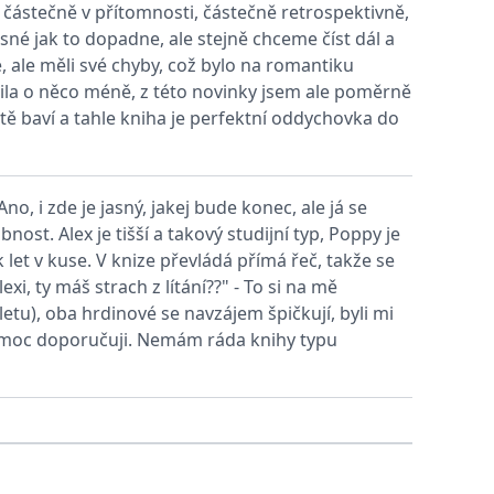
 částečně v přítomnosti, částečně retrospektivně,
sné jak to dopadne, ale stejně chceme číst dál a
vit pomocí vložených skriptů Microsoft. Široce se věří, že se
, ale měli své chyby, což bylo na romantiku
íbila o něco méně, z této novinky jsem ale poměrně
stě baví a tahle kniha je perfektní oddychovka do
ěpodobně použit jako pro správu stavu relace.
l používá webové stránky a jakoukoli reklamu, kterou koncový
no, i zde je jasný, jakej bude konec, ale já se
u pro interní analýzu.
ost. Alex je tišší a takový studijní typ, Poppy je
let v kuse. V knize převládá přímá řeč, takže se
ňuje nám komunikovat s uživatelem, který již dříve navštívil
xi, ty máš strach z lítání??" - To si na mě
tu), oba hrdinové se navzájem špičkují, byli mi
 moc doporučuji. Nemám ráda knihy typu
, zda prohlížeč návštěvníka webu podporuje soubory cookie.
l používá webové stránky a jakoukoli reklamu, kterou koncový
 údaje o aktivitě na webu. Tato data mohou být odeslána k