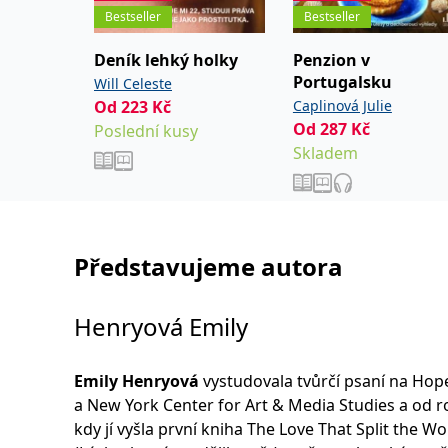
kufru na dovolenou.
Bestseller
Bestseller
Celá recenze na
kniznistripky.cz
Deník lehký holky
Penzion v
Portugalsku
Will Celeste
Od
223
Kč
Caplinová Julie
Od
287
Kč
Poslední kusy
Skladem
Představujeme autora
Henryová Emily
Emily Henryová
vystudovala tvůrčí psaní na Hop
a New York Center for Art & Media Studies a od r
kdy jí vyšla první kniha The Love That Split the Wo