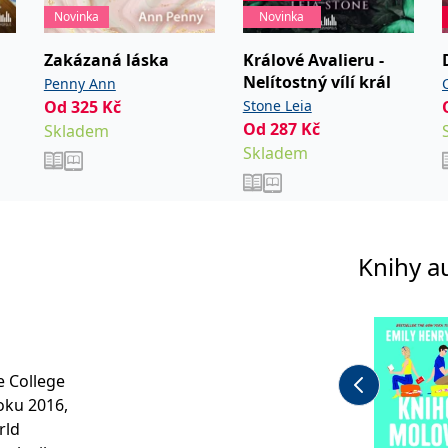
Novinka
Novinka
Zakázaná láska
Králové Avalieru -
Nelítostný vílí král
Penny Ann
Od
325
Kč
Stone Leia
Od
287
Kč
Skladem
Skladem
Knihy a
e College
oku 2016,
rld