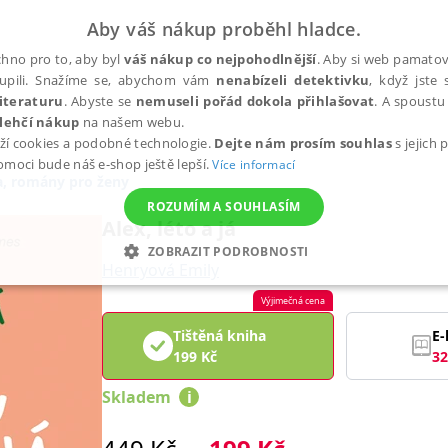
Aby váš nákup proběhl hladce.
hno pro to, aby byl
váš nákup co nejpohodlnější
. Aby si web pamatova
upili. Snažíme se, abychom vám
nenabízeli detektivku
, když jste 
iteraturu
. Abyste se
nemuseli pořád dokola přihlašovat
. A spoustu 
lehčí nákup
na našem webu.
ží cookies a podobné technologie.
Dejte nám prosím souhlas
s jejich
pomoci bude náš e-shop ještě lepší.
Více informací
, romány pro ženy
ROZUMÍM A SOUHLASÍM
Alex, léto a já
ZOBRAZIT PODROBNOSTI
Henryová Emily
ANALYTICKÉ
MARKETINGOVÉ
FUNKČNÍ
NEZ
Výjimečná cena
Tištěná kniha
E-
199
Kč
32
Nezbytné
Analytické
Marketingové
Funkční
Nezařazené soubory
Skladem
i
h stránek, jako je přihlášení uživatele a správa účtu. Webové stránky nelze bez nez