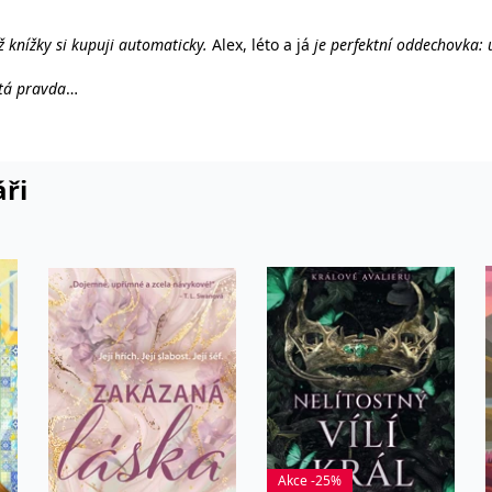
ž knížky si kupuji automaticky.
Alex, léto a já
je perfektní oddechovka: 
tá pravda
volna rozehřívá, je plná sexuálního napětí a mučivých možností. Alexo
áři
iskřivého humoru, oslňující prózy a taky romantiky, jež mě chytla za srd
mocí a zároveň neuvěřitelně vtipná – autorku pasuje na nekorunovanou
tupně stali milenci, rozplývat. Poppy a Alex jsou jako skuteční, mají s
dní době tolik chybělo. Perfektní čtení na léto!“
ppy s Alexem se navzájem pošťuchují natolik živě, až máte pocit, že vá
telská dvojice
Akce -25%
e sázkou na jistotu. Dostanete ideální letní lovestory se sympatickými 