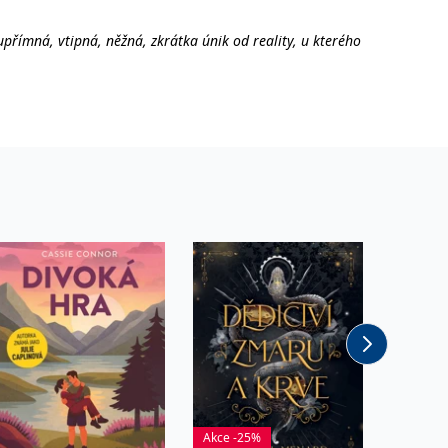
upřímná, vtipná, něžná, zkrátka únik od reality, u kterého
vi a Poppy jsem propadla naprosto bezhlavě a hrozně se mi
ce a už nepustila.“
 královnu humoru. Všichni příznivci romantických komedií
poustu chyb a jsou prostě k pomilování. Jejich letní
m každou chvíli vyskočí z knížky. Už se nemůžeme dočkat, co
Akce -25%
Akce -2
hlavními hrdiny, kterou si nesmíte zapomenout přibalit do