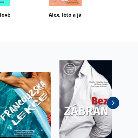
lové
Alex, léto a já
Letní s