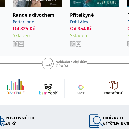
n pozvolna
stí.
Rande s divochem
Přítelkyně
rozně se
Porter Jane
Dahl Alex
Od
325
Kč
Od
354
Kč
olubydlící
Skladem
Skladem
ná emocí a
korunovanou
dií se
se
ko
. Jejich
 komu v
isovatelka
POŠTOVNÉ OD
UKÁZKY U
49 KČ
VĚTŠINY KNI