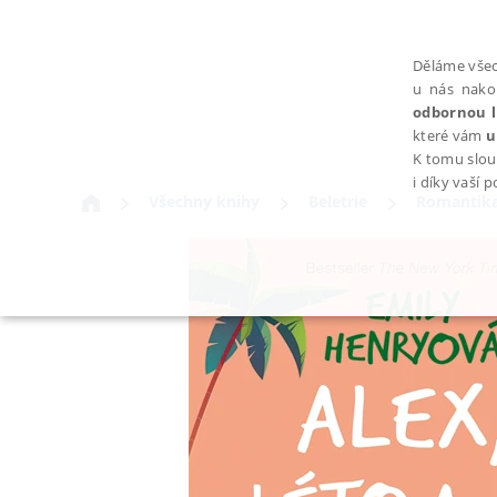
Děláme všec
u nás nako
odbornou l
které vám
u
K tomu slou
i díky vaší 
Všechny knihy
Beletrie
Romantika
NEZBYTNÉ
Nezbytně nutné soubory cookie umožňují základní funkce webovýc
Provider /