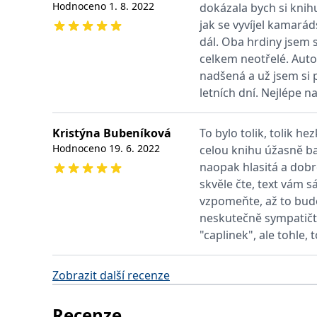
Hodnoceno
1. 8. 2022
dokázala bych si knih
web.
Corporation
.grada.cz
jak se vyvíjel kamarád
MUID
1 rok
Tento soubor cook
dál. Oba hrdiny jsem s
Microsoft
synchronizuje s
Corporation
celkem neotřelé. Auto
.clarity.ms
nadšená a už jsem si p
sid
.seznam.cz
1 měsíc
Toto je velmi bě
letních dní. Nejlépe 
_gcl_au
3 měsíce
Tento soubor co
Google LLC
uživatel mohl v
.grada.cz
Kristýna Bubeníková
To bylo tolik, tolik he
MR
7 dní
Toto je soubor c
Microsoft
Corporation
Hodnoceno
19. 6. 2022
celou knihu úžasně bav
.c.bing.com
naopak hlasitá a dobro
_uetvid
1 rok
Toto je soubor c
Microsoft
skvěle čte, text vám s
náš web.
Corporation
.grada.cz
vzpomeňte, až to bude
neskutečně sympatičt
test_cookie
15 minut
Tento soubor coo
Google LLC
.doubleclick.net
"caplinek", ale tohle, t
IDE
1 rok
Tento soubor co
Google LLC
uživatel mohl v
.doubleclick.net
Zobrazit další recenze
uid
.adform.net
2 měsíce
Tento soubor co
analýze a hlášení
Recenze