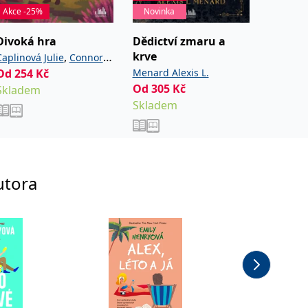
Akce -25%
Novinka
Novink
Divoká hra
Dědictví zmaru a
Léto n
krve
vysoči
,
Caplinová Julie
Connor
Od
254
Kč
Menard Alexis L.
Ashcrof
Cassie
Od
305
Kč
Od
254
Skladem
Skladem
Sklade
utora