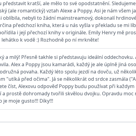
u představit kratší, ale mělo to své opodstatnění. Sledujeme
ský (ale romantický) vztah Alexe a Poppy. Asi je nám všem ja
ie je v Microsoftu široce používán jako jedinečný identifikátor uživatele. Lze jej nasta
i oblíbila, nebyli to žádní mainstreamový, dokonalí hrdinové
 mnoha různými doménami společnosti Microsoft, což umožňuje sledování uživatelů.
rčina předchozí kniha, která u nás vyšla v překladu se mi l
ořídila i její přechozí knihy v originále. Emily Henry mě pro
žný název souboru cookie, ale pokud je nalezen jako soubor cookie relace, bude pravd
na lehátko k vodě :) Rozhodně po ní mrkněte!
okie nastavuje společnost Doubleclick a provádí informace o tom, jak koncový uživate
idět před návštěvou uvedeného webu.
zký a milý! Přesně takhle si představuju ideální oddechovku. A
ookie první strany společnosti Microsoft MSN, který používáme k měření používání web
ila. Alex a Poppy jsou kamarádi, každý je ale úplně jiná osobn
družná povaha. Každý léto spolu jezdí na dovču, už několik 
ookie využívaný společností Microsoft Bing Ads a je sledovacím souborem cookie. Umož
ám "utíká před očima". Já se několikrát od srdce zasmála ("Ale
te číst, Alexovu odpověď Poppy budu používat při každym le
í a prostě dohromady tvořili skvělou dvojku. Opravdu moc
kie nastavuje společnost DoubleClick (kterou vlastní společnost Google), aby zjistila
o je moje gusto!!! Díky!!!
okie nastavuje společnost Doubleclick a provádí informace o tom, jak koncový uživate
idět před návštěvou uvedeného webu.
okie poskytuje jednoznačně přiřazené strojově generované ID uživatele a shromažďuje
 třetí straně.