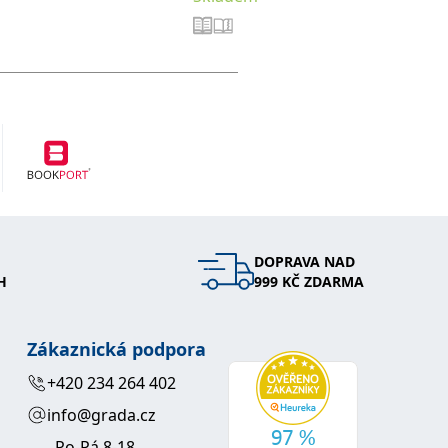
DOPRAVA NAD
H
999 KČ ZDARMA
Zákaznická podpora
+420 234 264 402
info@grada.cz
Po-Pá 8-18