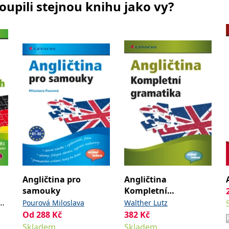
koupili stejnou knihu jako vy?
Angličtina pro
Angličtina
samouky
Kompletní
gramatika
el
Pourová Miloslava
Walther Lutz
Od
288
Kč
382
Kč
Skladem
Skladem