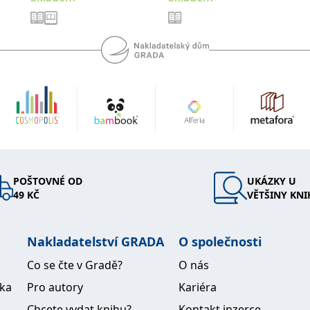
POŠTOVNÉ OD
UKÁZKY U
49 KČ
VĚTŠINY KNI
Nakladatelství GRADA
O společnosti
Co se čte v Gradě?
O nás
ika
Pro autory
Kariéra
Chcete vydat knihu?
Kontakt inzerce