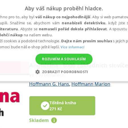
Aby váš nákup proběhl hladce.
hno pro to, aby byl
váš nákup co nejpohodlnější
. Aby si web pamatova
upili. Snažíme se, abychom vám
nenabízeli detektivku
, když jste 
iteraturu
. Abyste se
nemuseli pořád dokola přihlašovat
. A spoustu 
lehčí nákup
na našem webu.
ží cookies a podobné technologie.
Dejte nám prosím souhlas
s jejich
pomoci bude náš e-shop ještě lepší.
Více informací
ROZUMÍM A SOUHLASÍM
Angličtina - 8000 základních slovíč
ZOBRAZIT PODROBNOSTI
ve 100 tématech
ANALYTICKÉ
MARKETINGOVÉ
FUNKČNÍ
NEZ
Hoffmann G. Hans
,
Hoffmann Marion
Tištěná kniha
Nezbytné
Analytické
Marketingové
Funkční
Nezařazené soubory
271
Kč
h stránek, jako je přihlášení uživatele a správa účtu. Webové stránky nelze bez nez
Skladem
i