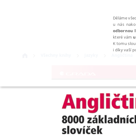
Děláme všec
u nás nako
odbornou l
které vám
u
K tomu slou
i díky vaší 
Všechny knihy
Jazyky
Angličtina
NEZBYTNÉ
Nezbytně nutné soubory cookie umožňují základní funkce webovýc
Provider /