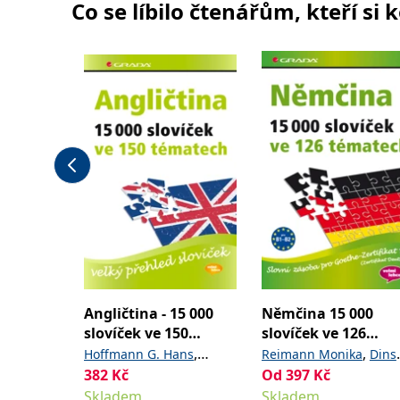
Co se líbilo čtenářům, kteří si 
Angličtina - 15 000
Němčina 15 000
slovíček ve 150
slovíček ve 126
tématech
tématech
,
,
Hoffmann G. Hans
Reimann Monika
Dins
382
Kč
Od
397
Kč
Hoffmann Marion
Sabine
Skladem
Skladem