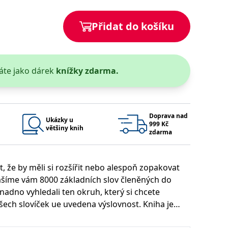
 se soubory cookie návštěvníků. Je nutné, aby banner cookie
Přidat do košíku
používaný k udržování proměnných relací uživatelů. Obvykle se
obrým příkladem je udržování přihlášeného stavu uživatele
áte jako dárek
knížky zdarma.
y bylo možné podávat platné zprávy o používání jejich
u.
Doprava nad
Ukázky u
999 Kč
většiny knih
zdarma
t, že by měli si rozšířit nebo alespoň zopakovat
nášíme vám 8000 základních slov členěných do
Vyprší
Popis
snadno vyhledali ten okruh, který si chcete
ění správného vzhledu dialogových oken.
1 rok
### Luigisbox???
ech slovíček ue uvedena výslovnost. Kniha je
avštívenou stránku a slouží k počítání a sledování zobrazení
jazyků a zemí
1 rok
u na sociálních médiích. Může také shromažďovat informace o
avštívené stránky.