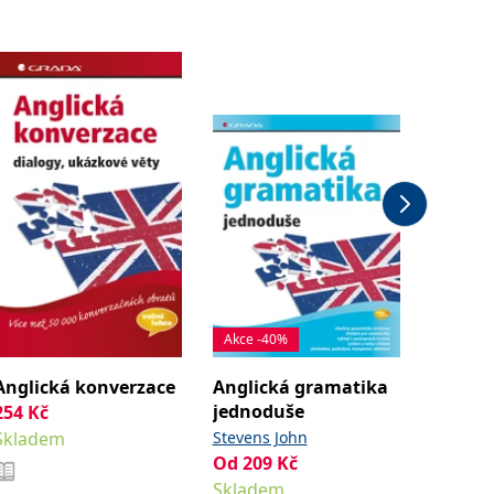
Akce -40%
Bestsell
Anglická konverzace
Anglická gramatika
Buďte 
jednoduše
anglič
254
Kč
Skladem
Stevens John
Prováze
Od
209
Kč
Od
288
Skladem
Sklade