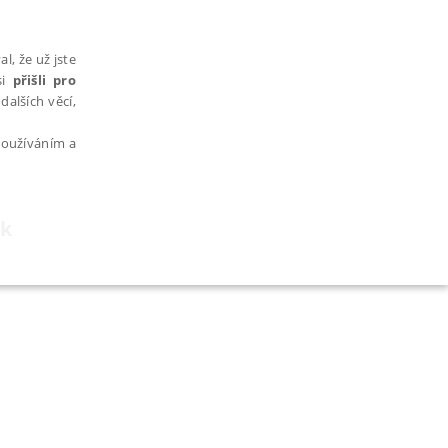
l, že už jste
si
přišli pro
dalších věcí,
 používáním a
ek
AŘAZENÉ SOUBORY
bytně nutných souborů cookie správně používat.