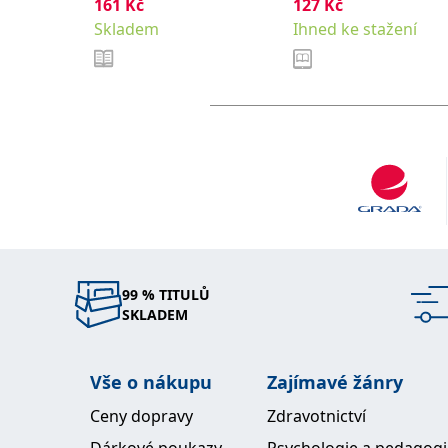
161
Kč
127
Kč
Brenda
Skladem
Ihned ke stažení
99 % TITULŮ
SKLADEM
Vše o nákupu
Zajímavé žánry
Ceny dopravy
Zdravotnictví