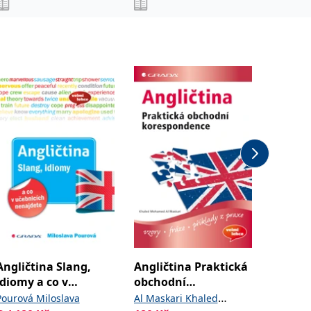
Angličtina Slang,
Angličtina Praktická
Nová m
idiomy a co v
obchodní
anglič
učebnicích
korespondence
Pourová Miloslava
Al Maskari Khaled
Pourová