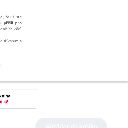
l, že už jste
si
přišli pro
dalších věcí,
 používáním a
a
AŘAZENÉ SOUBORY
kniha
8
Kč
bytně nutných souborů cookie správně používat.
Přidat do košíku