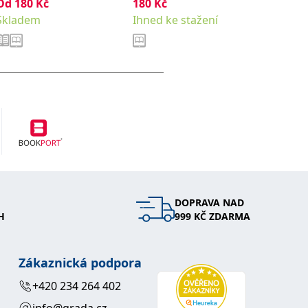
nenajdete
Od
180
Kč
180
Kč
209
Kč
Mohamed
Skladem
Ihned ke stažení
Ihned k
DOPRAVA NAD
H
999 KČ ZDARMA
Zákaznická podpora
+420 234 264 402