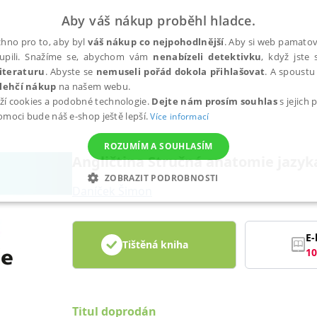
Aby váš nákup proběhl hladce.
hno pro to, aby byl
váš nákup co nejpohodlnější
. Aby si web pamatova
upili. Snažíme se, abychom vám
nenabízeli detektivku
, když jste 
iteraturu
. Abyste se
nemuseli pořád dokola přihlašovat
. A spoustu 
lehčí nákup
na našem webu.
ží cookies a podobné technologie.
Dejte nám prosím souhlas
s jejich
pomoci bude náš e-shop ještě lepší.
Více informací
ROZUMÍM A SOUHLASÍM
Angličtina Stručná anatomie jazyk
ZOBRAZIT PODROBNOSTI
Daníček Šimon
ANALYTICKÉ
MARKETINGOVÉ
FUNKČNÍ
NEZ
E-
Tištěná kniha
10
Nezbytné
Analytické
Marketingové
Funkční
Nezařazené soubory
h stránek, jako je přihlášení uživatele a správa účtu. Webové stránky nelze bez nez
Titul doprodán