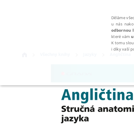
Děláme všec
u nás nako
odbornou l
které vám
u
K tomu slou
i díky vaší 
Všechny knihy
Jazyky
Angličtina
NEZBYTNÉ
Nezbytně nutné soubory cookie umožňují základní funkce webovýc
Provider /