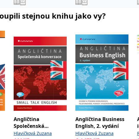
koupili stejnou knihu jako vy?
Angličtina
Angličtina Business
Společenská
English, 2. vydání
konverzace
Hlavičková Zuzana
Hlavičková Zuzana