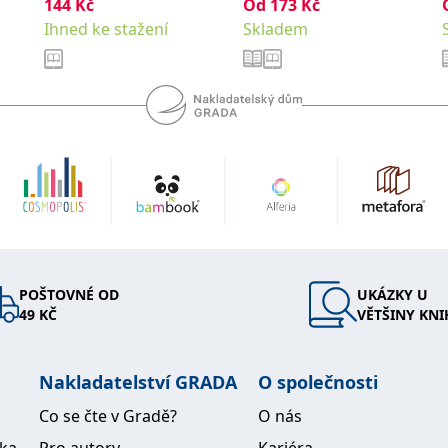
144
Kč
Od
173
Kč
Ihned ke stažení
Skladem
POŠTOVNÉ OD
UKÁZKY U
49 KČ
VĚTŠINY KNI
Nakladatelství GRADA
O společnosti
Co se čte v Gradě?
O nás