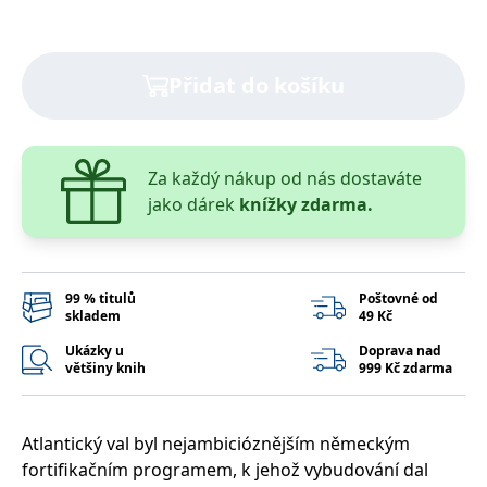
správně.
PHPSESSID
Zavřením
Cookie
PHP.net
prohlížeče
generovaný
www.bambook.cz
aplikacemi
Přidat do košíku
založenými
na jazyce
PHP. Toto je
univerzální
identifikátor
používaný k
Za každý nákup od nás dostaváte
udržování
proměnných
jako dárek
knížky zdarma.
relací
uživatelů.
Obvykle se
jedná o
náhodně
vygenerované
číslo, jeho
99 % titulů
Poštovné od
použití může
skladem
49 Kč
být specifické
pro daný
Ukázky u
Doprava nad
web, ale
většiny knih
999 Kč zdarma
dobrým
příkladem je
udržování
přihlášeného
stavu
Atlantický val byl nejambicióznějším německým
uživatele mezi
stránkami.
fortifikačním programem, k jehož vybudování dal