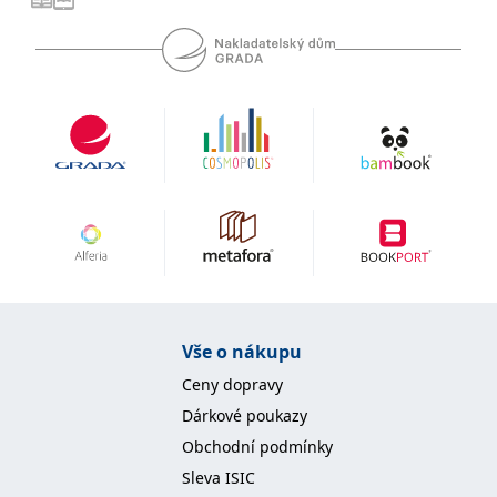
se měly zobrazovat a
které by mohly být
relevantní pro
koncového uživatele,
který si prohlíží web.
MUID
1 rok
Tento soubor cookie je v
Microsoft
Microsoftu široce
Corporation
používán jako jedinečný
.clarity.ms
identifikátor uživatele.
Lze jej nastavit pomocí
vložených skriptů
Microsoft. Široce se věří,
že se synchronizuje s
mnoha různými
doménami společnosti
Microsoft, což umožňuje
sledování uživatelů.
sid
.seznam.cz
1 měsíc
Toto je velmi běžný
název souboru cookie,
ale pokud je nalezen
Vše o nákupu
jako soubor cookie
relace, bude
pravděpodobně použit
Ceny dopravy
jako pro správu stavu
relace.
Dárkové poukazy
Obchodní podmínky
_gcl_au
3 měsíce
Tento soubor cookie
Google LLC
nastavuje společnost
.grada.cz
Sleva ISIC
Doubleclick a provádí
informace o tom, jak