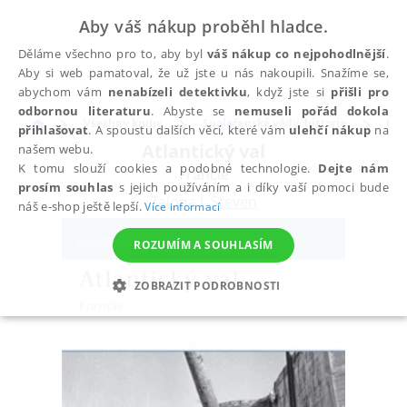
Aby váš nákup proběhl hladce.
Děláme všechno pro to, aby byl
váš nákup co nejpohodlnější
.
Aby si web pamatoval, že už jste u nás nakoupili. Snažíme se,
abychom vám
nenabízeli detektivku
, když jste si
přišli pro
odbornou literaturu
. Abyste se
nemuseli pořád dokola
Všechny knihy
Společenské vědy, historie
His
přihlašovat
. A spoustu dalších věcí, které vám
ulehčí nákup
na
Atlantický val
našem webu.
K tomu slouží cookies a podobné technologie.
Dejte nám
Francie
prosím souhlas
s jejich používáním a i díky vaší pomoci bude
Zaloga J. Steven
náš e-shop ještě lepší.
Více informací
ROZUMÍM A SOUHLASÍM
ZOBRAZIT PODROBNOSTI
NEZBYTNÉ
ANALYTICKÉ
MARKETINGOVÉ
FUNKČNÍ
NEZAŘAZENÉ SOUBORY