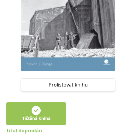
Nezbytné
Analytické
Marketingové
Funkční
Nezařazené soubory
Nezbytně nutné soubory cookie umožňují základní funkce webových
stránek, jako je přihlášení uživatele a správa účtu. Webové stránky nelze
bez nezbytně nutných souborů cookie správně používat.
Provider /
Název
Vyprší
Popis
Doména
CookieScriptConsent
1 měsíc
Tento soubor
CookieScript
cookie
www.grada.cz
používá
služba
Cookie-
Script.com k
Prolistovat knihu
zapamatování
předvoleb
souhlasu se
soubory
cookie
návštěvníků.
Je nutné, aby
banner
Tištěná kniha
cookie
Cookie-
Script.com
Titul doprodán
fungoval