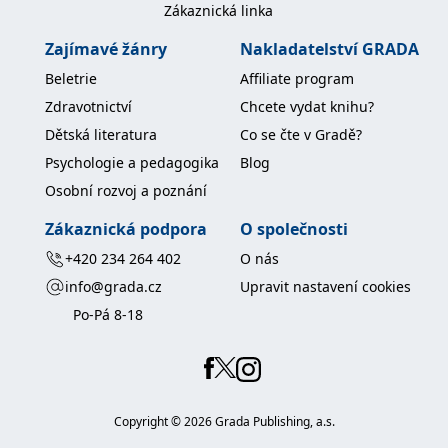
Zákaznická linka
koncový uživatel používá
webové stránky a
jakoukoli reklamu,
Zajímavé žánry
Nakladatelství GRADA
kterou koncový uživatel
mohl vidět před
Beletrie
Affiliate program
návštěvou uvedeného
webu.
Zdravotnictví
Chcete vydat knihu?
MR
7 dní
Toto je soubor cookie
Microsoft
Dětská literatura
Co se čte v Gradě?
první strany společnosti
Corporation
Microsoft MSN, který
.c.bing.com
Psychologie a pedagogika
Blog
používáme k měření
používání webu pro
Osobní rozvoj a poznání
interní analýzu.
_uetvid
1 rok
Toto je soubor cookie
Microsoft
Zákaznická podpora
O společnosti
využívaný společností
Corporation
Microsoft Bing Ads a je
.grada.cz
+420 234 264 402
O nás
sledovacím souborem
cookie. Umožňuje nám
info@grada.cz
Upravit nastavení cookies
komunikovat s
uživatelem, který již dříve
Po-Pá 8-18
navštívil náš web.
test_cookie
15 minut
Tento soubor cookie
Google LLC
nastavuje společnost
.doubleclick.net
DoubleClick (kterou
vlastní společnost
Google), aby zjistila, zda
prohlížeč návštěvníka
Copyright ©
2026
Grada Publishing, a.s.
webu podporuje
soubory cookie.