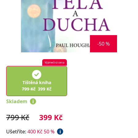
Nezbytné
Analytické
Marketingové
Funkční
Nezařazené soubory
Nezbytně nutné soubory cookie umožňují základní funkce webových
stránek, jako je přihlášení uživatele a správa účtu. Webové stránky nelze
bez nezbytně nutných souborů cookie správně používat.
-50 %
Provider /
Název
Vyprší
Popis
Doména
CookieScriptConsent
1 měsíc
Tento soubor
CookieScript
Výjimečná cena
cookie
www.grada.cz
používá
služba
Cookie-
Tištěná kniha
Script.com k
zapamatování
799
Kč
399
Kč
předvoleb
souhlasu se
Skladem
i
soubory
cookie
návštěvníků.
Je nutné, aby
799
Kč
399
Kč
banner
cookie
Cookie-
Ušetříte
:
400
Kč
50
%
i
Script.com
fungoval