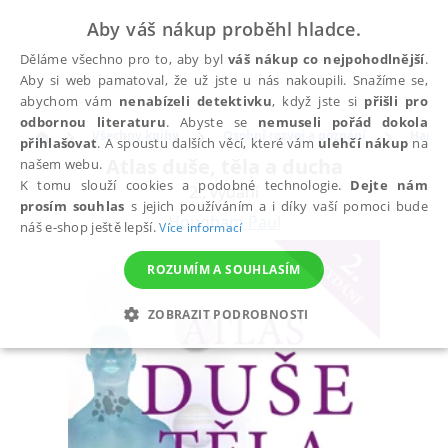
Aby váš nákup proběhl hladce.
Děláme všechno pro to, aby byl
váš nákup co nejpohodlnější
.
Aby si web pamatoval, že už jste u nás nakoupili. Snažíme se,
abychom vám
nenabízeli detektivku
, když jste si
přišli pro
odbornou literaturu
. Abyste se
nemuseli pořád dokola
Všechny knihy
Osobní rozvoj a poznání
Harmo
přihlašovat
. A spoustu dalších věcí, které vám
ulehčí nákup
na
Atlas duše, těla a ducha
našem webu.
K tomu slouží cookies a podobné technologie.
Dejte nám
2., vydání
prosím souhlas
s jejich používáním a i díky vaší pomoci bude
Hougham Paul
náš e-shop ještě lepší.
Více informací
ROZUMÍM A SOUHLASÍM
ZOBRAZIT PODROBNOSTI
NEZBYTNÉ
ANALYTICKÉ
MARKETINGOVÉ
FUNKČNÍ
NEZAŘAZENÉ SOUBORY