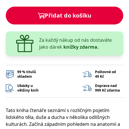
správně.
PHPSESSID
Zavřením
Cookie
PHP.net
Přidat do košíku
prohlížeče
generovaný
www.bambook.cz
aplikacemi
založenými
na jazyce
PHP. Toto je
univerzální
identifikátor
Za každý nákup od nás dostaváte
používaný k
jako dárek
knížky zdarma.
udržování
proměnných
relací
uživatelů.
Obvykle se
jedná o
náhodně
99 % titulů
Poštovné od
vygenerované
skladem
49 Kč
číslo, jeho
použití může
Ukázky u
Doprava nad
být specifické
většiny knih
999 Kč zdarma
pro daný
web, ale
dobrým
příkladem je
udržování
Tato kniha čtenáře seznámí s rozličným pojetím
přihlášeného
stavu
lidského těla, duše a ducha v několika odlišných
uživatele mezi
stránkami.
kulturách. Začíná západním pohledem na anatomii a