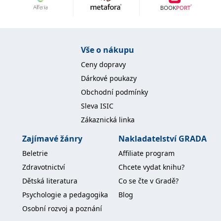
Nezbytné
Analytické
Marketingové
Funkční
Nezařazené soubory
Nezbytně nutné soubory cookie umožňují základní funkce webových
Vše o nákupu
stránek, jako je přihlášení uživatele a správa účtu. Webové stránky nelze
bez nezbytně nutných souborů cookie správně používat.
Ceny dopravy
Provider /
Dárkové poukazy
Název
Vyprší
Popis
Doména
Obchodní podmínky
CookieScriptConsent
1 měsíc
Tento soubor
CookieScript
Sleva ISIC
cookie
www.grada.cz
používá
Zákaznická linka
služba
Cookie-
Script.com k
Zajímavé žánry
Nakladatelství GRADA
zapamatování
předvoleb
Beletrie
Affiliate program
souhlasu se
soubory
Zdravotnictví
Chcete vydat knihu?
cookie
návštěvníků.
Dětská literatura
Co se čte v Gradě?
Je nutné, aby
banner
Psychologie a pedagogika
Blog
cookie
Cookie-
Osobní rozvoj a poznání
Script.com
fungoval