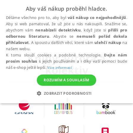
Aby váš nákup proběhl hladce.
Děláme všechno pro to, aby byl
váš nákup co nejpohodlnější
.
Aby si web pamatoval, že už jste u nás nakoupili. Snažíme se,
abychom vám
nenabízeli detektivku
, když jste si
přišli pro
odbornou literaturu
. Abyste se
nemuseli pořád dokola
autoři
a kolektiv
přihlašovat
. A spoustu dalších věcí, které vám
ulehčí nákup
na
našem webu.
Knihy autora
a
K tomu slouží cookies a podobné technologie.
Dejte nám
prosím souhlas
s jejich používáním a i díky vaší pomoci bude
kolektiv
náš e-shop ještě lepší.
Více informací
ROZUMÍM A SOUHLASÍM
ZOBRAZIT PODROBNOSTI
NEZBYTNÉ
ANALYTICKÉ
MARKETINGOVÉ
FUNKČNÍ
NEZAŘAZENÉ SOUBORY