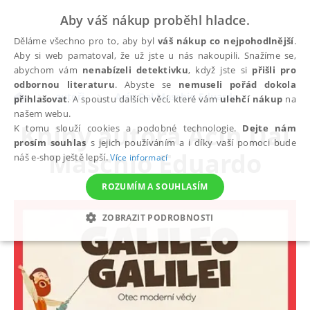
Aby váš nákup proběhl hladce.
Děláme všechno pro to, aby byl
váš nákup co nejpohodlnější
.
Aby si web pamatoval, že už jste u nás nakoupili. Snažíme se,
abychom vám
nenabízeli detektivku
, když jste si
přišli pro
odbornou literaturu
. Abyste se
nemuseli pořád dokola
autoři
Acín Dal Maschio Eduardo
přihlašovat
. A spoustu dalších věcí, které vám
ulehčí nákup
na
našem webu.
Knihy autora
Acín Dal
K tomu slouží cookies a podobné technologie.
Dejte nám
prosím souhlas
s jejich používáním a i díky vaší pomoci bude
Maschio Eduardo
náš e-shop ještě lepší.
Více informací
ROZUMÍM A SOUHLASÍM
ZOBRAZIT PODROBNOSTI
NEZBYTNÉ
ANALYTICKÉ
MARKETINGOVÉ
FUNKČNÍ
NEZAŘAZENÉ SOUBORY