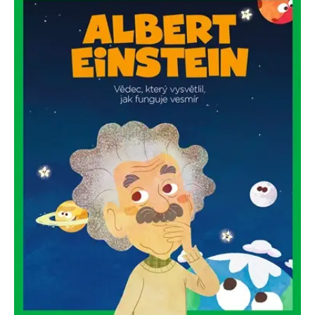
se měly zobrazovat a
které by mohly být
relevantní pro
koncového uživatele,
který si prohlíží web.
MUID
1 rok
Tento soubor cookie je v
Microsoft
Microsoftu široce
Corporation
používán jako jedinečný
.clarity.ms
identifikátor uživatele.
Lze jej nastavit pomocí
vložených skriptů
Microsoft. Široce se věří,
že se synchronizuje s
mnoha různými
doménami společnosti
Microsoft, což umožňuje
sledování uživatelů.
sid
.seznam.cz
1 měsíc
Toto je velmi běžný
název souboru cookie,
ale pokud je nalezen
jako soubor cookie
relace, bude
pravděpodobně použit
jako pro správu stavu
relace.
_gcl_au
3 měsíce
Tento soubor cookie
Google LLC
nastavuje společnost
.grada.cz
Doubleclick a provádí
informace o tom, jak