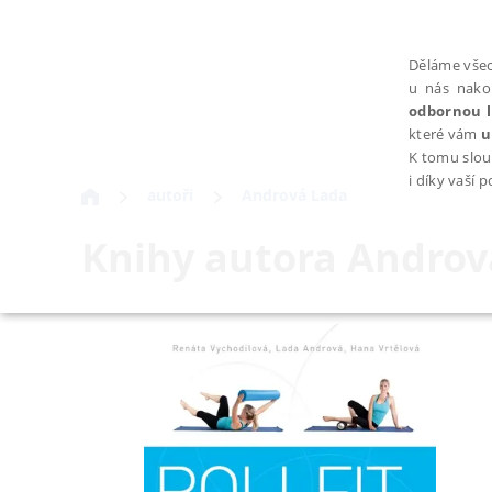
Děláme všec
u nás nako
odbornou l
které vám
u
K tomu slou
i díky vaší 
autoři
Andrová Lada
Knihy autora
Androv
NEZBYTNÉ
Nezbytně nutné soubory cookie umožňují základní funkce webovýc
Provider /