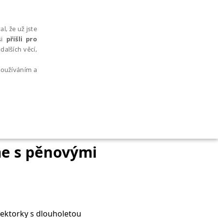
l, že už jste
si
přišli pro
dalších věcí,
 používáním a
AŘAZENÉ SOUBORY
íme s pěnovými
bytně nutných souborů cookie správně používat.
lektorky s dlouholetou