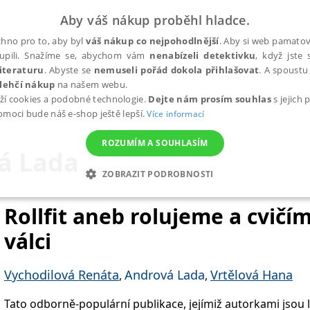
Aby váš nákup proběhl hladce.
hno pro to, aby byl
váš nákup co nejpohodlnější
. Aby si web pamatova
upili. Snažíme se, abychom vám
nenabízeli detektivku
, když jste 
iteraturu
. Abyste se
nemuseli pořád dokola přihlašovat
. A spoustu 
lehčí nákup
na našem webu.
ží cookies a podobné technologie.
Dejte nám prosím souhlas
s jejich
pomoci bude náš e-shop ještě lepší.
Více informací
ROZUMÍM A SOUHLASÍM
á Lada
ZOBRAZIT PODROBNOSTI
ANALYTICKÉ
MARKETINGOVÉ
FUNKČNÍ
NEZ
Rollfit aneb rolujeme a cvič
válci
Nezbytné
Analytické
Marketingové
Funkční
Nezařazené soubory
Vychodilová Renáta
Andrová Lada
Vrtělová Hana
,
,
h stránek, jako je přihlášení uživatele a správa účtu. Webové stránky nelze bez nez
Tato odborně-populární publikace, jejímiž autorkami jsou 