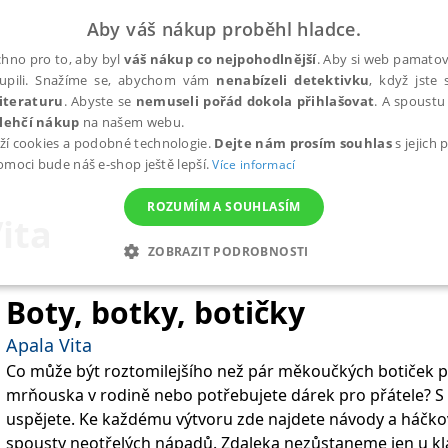
Aby váš nákup proběhl hladce.
hno pro to, aby byl
váš nákup co nejpohodlnější
. Aby si web pamatova
upili. Snažíme se, abychom vám
nenabízeli detektivku
, když jste 
iteraturu
. Abyste se
nemuseli pořád dokola přihlašovat
. A spoustu 
lehčí nákup
na našem webu.
ží cookies a podobné technologie.
Dejte nám prosím souhlas
s jejich
pomoci bude náš e-shop ještě lepší.
Více informací
ROZUMÍM A SOUHLASÍM
ita
ZOBRAZIT PODROBNOSTI
ANALYTICKÉ
MARKETINGOVÉ
FUNKČNÍ
NEZ
Boty, botky, botičky
Apala Vita
Co může být roztomilejšího než pár měkoučkých botiček 
Nezbytné
Analytické
Marketingové
Funkční
Nezařazené soubory
mrňouska v rodině nebo potřebujete dárek pro přátele? 
h stránek, jako je přihlášení uživatele a správa účtu. Webové stránky nelze bez nez
uspějete. Ke každému výtvoru zde najdete návody a háčkov
spousty neotřelých nápadů. Zdaleka nezůstaneme jen u kl