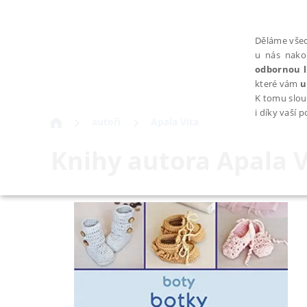
Děláme všec
u nás nako
odbornou l
které vám
u
K tomu slou
i díky vaší 
autoři
Apala Vita
Knihy autora
Apala V
NEZBYTNÉ
Nezbytně nutné soubory cookie umožňují základní funkce webovýc
Provider /