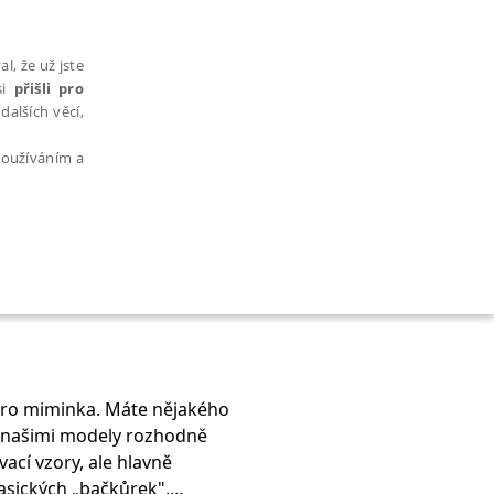
l, že už jste
si
přišli pro
dalších věcí,
 používáním a
AŘAZENÉ SOUBORY
pro miminka. Máte nějakého
S našimi modely rozhodně
bytně nutných souborů cookie správně používat.
ací vzory, ale hlavně
asických „bačkůrek".