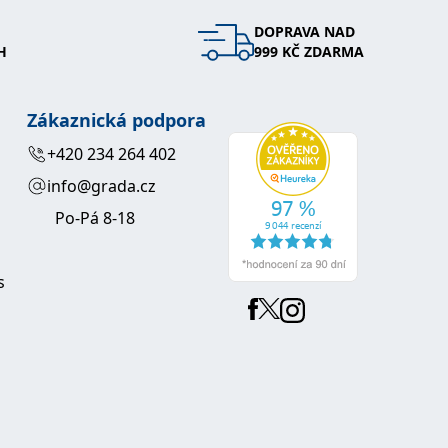
DOPRAVA NAD
 se soubory cookie návštěvníků. Je nutné, aby banner cookie
H
999 KČ ZDARMA
používaný k udržování proměnných relací uživatelů. Obvykle se
obrým příkladem je udržování přihlášeného stavu uživatele
Zákaznická podpora
y bylo možné podávat platné zprávy o používání jejich
+420 234 264 402
info@grada.cz
u.
Po-Pá 8-18
s
Vyprší
Popis
ění správného vzhledu dialogových oken.
1 rok
### Luigisbox???
avštívenou stránku a slouží k počítání a sledování zobrazení
jazyků a zemí
1 rok
u na sociálních médiích. Může také shromažďovat informace o
avštívené stránky.