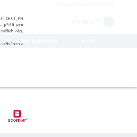
+420 234 264 402 (Po-Pá 8-17)
l, že už jste
Přihlášení
si
přišli pro
dalších věcí,
Dětský knižní klub
O nás
 používáním a
AŘAZENÉ SOUBORY
bytně nutných souborů cookie správně používat.