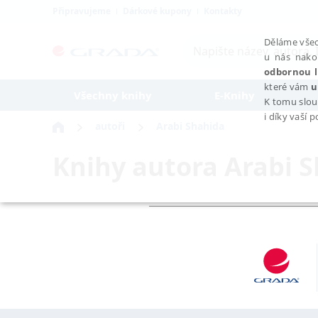
Připravujeme
Dárkové kupony
Kontakty
Děláme všec
u nás nako
odbornou l
které vám
u
Všechny knihy
E-Knihy
K tomu slou
i díky vaší 
autoři
Arabi Shahida
Knihy autora
Arabi 
NEZBYTNÉ
Nezbytně nutné soubory cookie umožňují základní funkce webovýc
Provider /