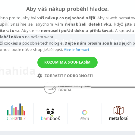
Aby váš nákup proběhl hladce.
hno pro to, aby byl
váš nákup co nejpohodlnější
. Aby si web pamatova
upili. Snažíme se, abychom vám
nenabízeli detektivku
, když jste 
iteraturu
. Abyste se
nemuseli pořád dokola přihlašovat
. A spoustu 
lehčí nákup
na našem webu.
Audioknihy
Bestsellery
Novinky
ží cookies a podobné technologie.
Dejte nám prosím souhlas
s jejich
pomoci bude náš e-shop ještě lepší.
Více informací
ROZUMÍM A SOUHLASÍM
Shahida
ZOBRAZIT PODROBNOSTI
ANALYTICKÉ
MARKETINGOVÉ
FUNKČNÍ
NEZ
Nezbytné
Analytické
Marketingové
Funkční
Nezařazené soubory
h stránek, jako je přihlášení uživatele a správa účtu. Webové stránky nelze bez nez