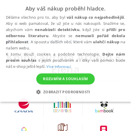
Aby váš nákup proběhl hladce.
Děláme všechno pro to, aby byl
váš nákup co nejpohodlnější
.
Aby si web pamatoval, že už jste u nás nakoupili. Snažíme se,
abychom vám
nenabízeli detektivku
, když jste si
přišli pro
odbornou literaturu
. Abyste se
nemuseli pořád dokola
autoři
Arnold K. Elena
přihlašovat
. A spoustu dalších věcí, které vám
ulehčí nákup
na
našem webu.
Knihy autora
Arnold K.
K tomu slouží cookies a podobné technologie.
Dejte nám
prosím souhlas
s jejich používáním a i díky vaší pomoci bude
Elena
náš e-shop ještě lepší.
Více informací
ROZUMÍM A SOUHLASÍM
ZOBRAZIT PODROBNOSTI
NEZBYTNÉ
ANALYTICKÉ
MARKETINGOVÉ
FUNKČNÍ
NEZAŘAZENÉ SOUBORY