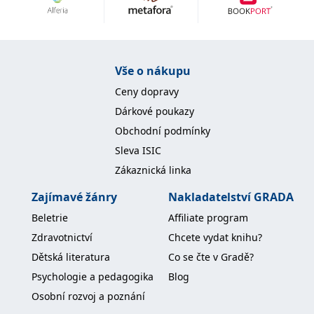
Nezbytné
Analytické
Marketingové
Funkční
Nezařazené soubory
Nezbytně nutné soubory cookie umožňují základní funkce webových
Vše o nákupu
stránek, jako je přihlášení uživatele a správa účtu. Webové stránky nelze
bez nezbytně nutných souborů cookie správně používat.
Ceny dopravy
Provider /
Dárkové poukazy
Název
Vyprší
Popis
Doména
Obchodní podmínky
CookieScriptConsent
1 měsíc
Tento soubor
CookieScript
Sleva ISIC
cookie
www.grada.cz
používá
Zákaznická linka
služba
Cookie-
Script.com k
Zajímavé žánry
Nakladatelství GRADA
zapamatování
předvoleb
Beletrie
Affiliate program
souhlasu se
soubory
Zdravotnictví
Chcete vydat knihu?
cookie
návštěvníků.
Dětská literatura
Co se čte v Gradě?
Je nutné, aby
banner
Psychologie a pedagogika
Blog
cookie
Cookie-
Osobní rozvoj a poznání
Script.com
fungoval