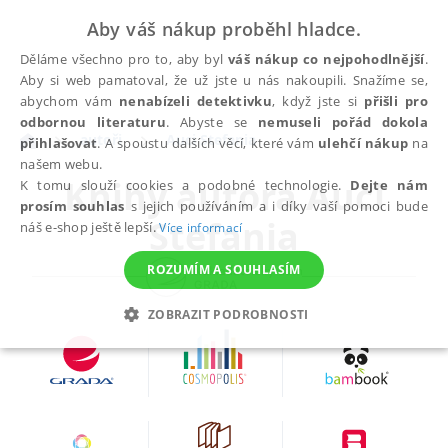
Aby váš nákup proběhl hladce.
Děláme všechno pro to, aby byl
váš nákup co nejpohodlnější
.
Aby si web pamatoval, že už jste u nás nakoupili. Snažíme se,
abychom vám
nenabízeli detektivku
, když jste si
přišli pro
odbornou literaturu
. Abyste se
nemuseli pořád dokola
autoři
Auci Stefania
přihlašovat
. A spoustu dalších věcí, které vám
ulehčí nákup
na
našem webu.
Knihy autora
Auci
K tomu slouží cookies a podobné technologie.
Dejte nám
prosím souhlas
s jejich používáním a i díky vaší pomoci bude
Stefania
náš e-shop ještě lepší.
Více informací
ROZUMÍM A SOUHLASÍM
ZOBRAZIT PODROBNOSTI
NEZBYTNÉ
ANALYTICKÉ
MARKETINGOVÉ
FUNKČNÍ
NEZAŘAZENÉ SOUBORY