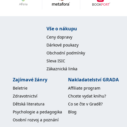
Nezbytné
Analytické
Marketingové
Funkční
Nezařazené soubory
Nezbytně nutné soubory cookie umožňují základní funkce webových
Vše o nákupu
stránek, jako je přihlášení uživatele a správa účtu. Webové stránky nelze
bez nezbytně nutných souborů cookie správně používat.
Ceny dopravy
Provider /
Dárkové poukazy
Název
Vyprší
Popis
Doména
Obchodní podmínky
CookieScriptConsent
1 měsíc
Tento soubor
CookieScript
Sleva ISIC
cookie
www.grada.cz
používá
Zákaznická linka
služba
Cookie-
Script.com k
Zajímavé žánry
Nakladatelství GRADA
zapamatování
předvoleb
Beletrie
Affiliate program
souhlasu se
soubory
Zdravotnictví
Chcete vydat knihu?
cookie
návštěvníků.
Dětská literatura
Co se čte v Gradě?
Je nutné, aby
banner
Psychologie a pedagogika
Blog
cookie
Cookie-
Osobní rozvoj a poznání
Script.com
fungoval