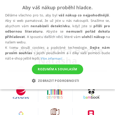
Aby váš nákup proběhl hladce.
Děláme všechno pro to, aby byl
váš nákup co nejpohodlnější
.
Aby si web pamatoval, že už jste u nás nakoupili. Snažíme se,
abychom vám
nenabízeli detektivku
, když jste si
přišli pro
odbornou literaturu
. Abyste se
nemuseli pořád dokola
autoři
Bache Natasha
přihlašovat
. A spoustu dalších věcí, které vám
ulehčí nákup
na
našem webu.
Knihy autora
Bache
K tomu slouží cookies a podobné technologie.
Dejte nám
prosím souhlas
s jejich používáním a i díky vaší pomoci bude
Natasha
náš e-shop ještě lepší.
Více informací
ROZUMÍM A SOUHLASÍM
ZOBRAZIT PODROBNOSTI
NEZBYTNÉ
ANALYTICKÉ
MARKETINGOVÉ
FUNKČNÍ
NEZAŘAZENÉ SOUBORY