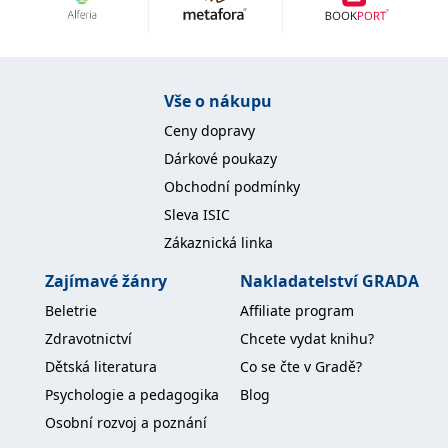
Nezbytné
Analytické
Marketingové
Funkční
Nezařazené soubory
Nezbytně nutné soubory cookie umožňují základní funkce webových
Vše o nákupu
stránek, jako je přihlášení uživatele a správa účtu. Webové stránky nelze
bez nezbytně nutných souborů cookie správně používat.
Ceny dopravy
Provider /
Dárkové poukazy
Název
Vyprší
Popis
Doména
Obchodní podmínky
CookieScriptConsent
1 měsíc
Tento soubor
CookieScript
Sleva ISIC
cookie
www.grada.cz
používá
Zákaznická linka
služba
Cookie-
Script.com k
Zajímavé žánry
Nakladatelství GRADA
zapamatování
předvoleb
Beletrie
Affiliate program
souhlasu se
soubory
Zdravotnictví
Chcete vydat knihu?
cookie
návštěvníků.
Dětská literatura
Co se čte v Gradě?
Je nutné, aby
banner
Psychologie a pedagogika
Blog
cookie
Cookie-
Osobní rozvoj a poznání
Script.com
fungoval