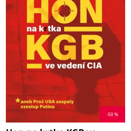
Nezbytné
Analytické
Marketingové
Funkční
Nezařazené soubory
Nezbytně nutné soubory cookie umožňují základní funkce webových
stránek, jako je přihlášení uživatele a správa účtu. Webové stránky nelze
bez nezbytně nutných souborů cookie správně používat.
Provider /
Název
Vyprší
Popis
Doména
CookieScriptConsent
1 měsíc
Tento soubor
CookieScript
cookie
www.grada.cz
používá
služba
Cookie-
Script.com k
zapamatování
předvoleb
souhlasu se
soubory
cookie
návštěvníků.
Je nutné, aby
banner
-50 %
cookie
Cookie-
Script.com
fungoval