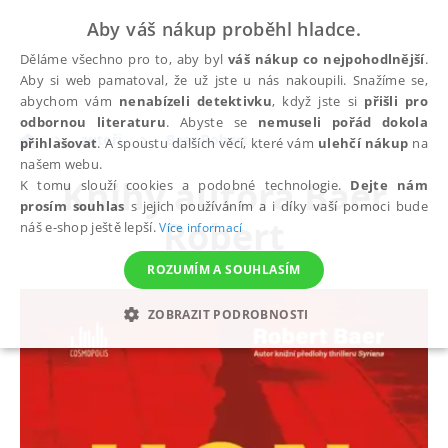
Aby váš nákup proběhl hladce.
Děláme všechno pro to, aby byl
váš nákup co nejpohodlnější
.
Aby si web pamatoval, že už jste u nás nakoupili. Snažíme se,
abychom vám
nenabízeli detektivku
, když jste si
přišli pro
odbornou literaturu
. Abyste se
nemuseli pořád dokola
autoři
Baer Robert
přihlašovat
. A spoustu dalších věcí, které vám
ulehčí nákup
na
našem webu.
Knihy autora
Baer
K tomu slouží cookies a podobné technologie.
Dejte nám
prosím souhlas
s jejich používáním a i díky vaší pomoci bude
Robert
náš e-shop ještě lepší.
Více informací
ROZUMÍM A SOUHLASÍM
ZOBRAZIT PODROBNOSTI
NEZBYTNÉ
ANALYTICKÉ
MARKETINGOVÉ
FUNKČNÍ
NEZAŘAZENÉ SOUBORY