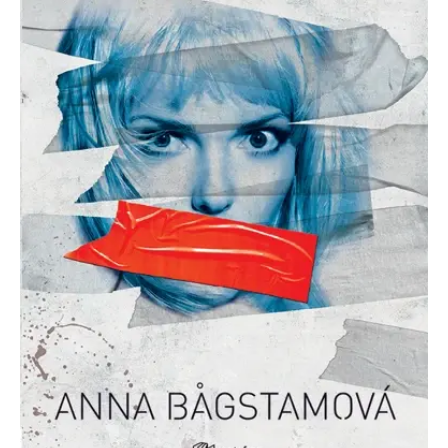
Nezbytné
Analytické
Marketingové
Funkční
Nezařazené soubory
Nezbytně nutné soubory cookie umožňují základní funkce webových
stránek, jako je přihlášení uživatele a správa účtu. Webové stránky nelze
bez nezbytně nutných souborů cookie správně používat.
Provider /
Název
Vyprší
Popis
Doména
CookieScriptConsent
1 měsíc
Tento soubor
CookieScript
cookie
www.grada.cz
používá
služba
Cookie-
Script.com k
zapamatování
předvoleb
souhlasu se
soubory
cookie
návštěvníků.
Je nutné, aby
banner
cookie
Cookie-
Script.com
fungoval