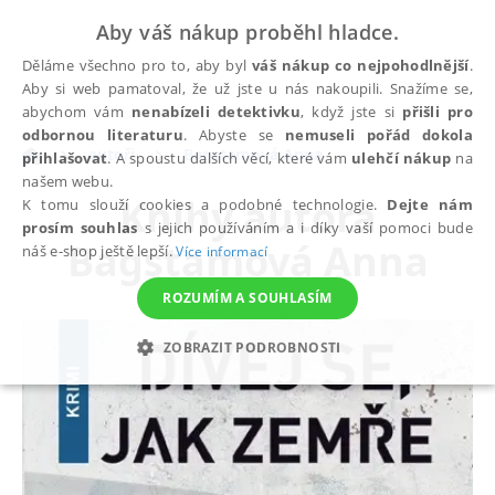
Aby váš nákup proběhl hladce.
Děláme všechno pro to, aby byl
váš nákup co nejpohodlnější
.
Aby si web pamatoval, že už jste u nás nakoupili. Snažíme se,
abychom vám
nenabízeli detektivku
, když jste si
přišli pro
odbornou literaturu
. Abyste se
nemuseli pořád dokola
autoři
Bagstamová Anna
přihlašovat
. A spoustu dalších věcí, které vám
ulehčí nákup
na
našem webu.
Knihy autora
K tomu slouží cookies a podobné technologie.
Dejte nám
prosím souhlas
s jejich používáním a i díky vaší pomoci bude
Bagstamová Anna
náš e-shop ještě lepší.
Více informací
ROZUMÍM A SOUHLASÍM
ZOBRAZIT PODROBNOSTI
NEZBYTNÉ
ANALYTICKÉ
MARKETINGOVÉ
FUNKČNÍ
NEZAŘAZENÉ SOUBORY