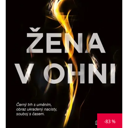
Nezbytné
Analytické
Marketingové
Funkční
Nezařazené soubory
Nezbytně nutné soubory cookie umožňují základní funkce webových
stránek, jako je přihlášení uživatele a správa účtu. Webové stránky nelze
bez nezbytně nutných souborů cookie správně používat.
Provider /
Název
Vyprší
Popis
Doména
CookieScriptConsent
1 měsíc
Tento soubor
CookieScript
cookie
www.grada.cz
používá
služba
Cookie-
Script.com k
zapamatování
předvoleb
souhlasu se
soubory
cookie
návštěvníků.
Je nutné, aby
banner
cookie
Cookie-
-83 %
Script.com
fungoval