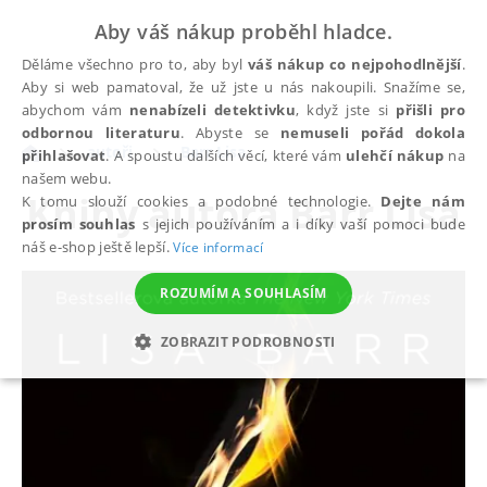
Aby váš nákup proběhl hladce.
Děláme všechno pro to, aby byl
váš nákup co nejpohodlnější
.
Aby si web pamatoval, že už jste u nás nakoupili. Snažíme se,
abychom vám
nenabízeli detektivku
, když jste si
přišli pro
odbornou literaturu
. Abyste se
nemuseli pořád dokola
autoři
Barr Lisa
přihlašovat
. A spoustu dalších věcí, které vám
ulehčí nákup
na
našem webu.
Knihy autora
Barr Lisa
K tomu slouží cookies a podobné technologie.
Dejte nám
prosím souhlas
s jejich používáním a i díky vaší pomoci bude
náš e-shop ještě lepší.
Více informací
ROZUMÍM A SOUHLASÍM
ZOBRAZIT PODROBNOSTI
NEZBYTNÉ
ANALYTICKÉ
MARKETINGOVÉ
FUNKČNÍ
NEZAŘAZENÉ SOUBORY