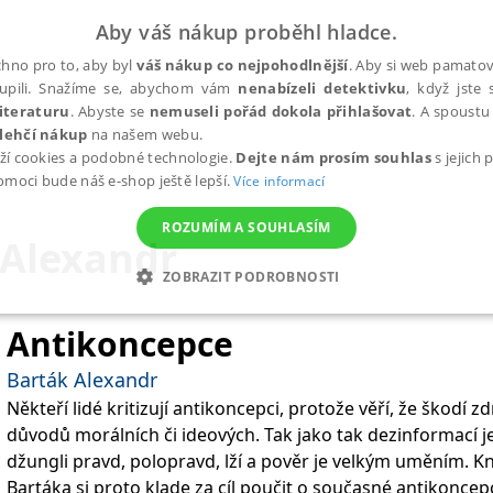
Aby váš nákup proběhl hladce.
hno pro to, aby byl
váš nákup co nejpohodlnější
. Aby si web pamatova
upili. Snažíme se, abychom vám
nenabízeli detektivku
, když jste 
iteraturu
. Abyste se
nemuseli pořád dokola přihlašovat
. A spoustu 
lehčí nákup
na našem webu.
ží cookies a podobné technologie.
Dejte nám prosím souhlas
s jejich
pomoci bude náš e-shop ještě lepší.
Více informací
ROZUMÍM A SOUHLASÍM
 Alexandr
ZOBRAZIT PODROBNOSTI
ANALYTICKÉ
MARKETINGOVÉ
FUNKČNÍ
NEZ
Antikoncepce
Barták Alexandr
Někteří lidé kritizují antikoncepci, protože věří, že škodí zdra
Nezbytné
Analytické
Marketingové
Funkční
Nezařazené soubory
důvodů morálních či ideových. Tak jako tak dezinformací je
h stránek, jako je přihlášení uživatele a správa účtu. Webové stránky nelze bez nez
džungli pravd, polopravd, lží a pověr je velkým uměním. 
Bartáka si proto klade za cíl poučit o současné antikonce