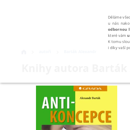
Děláme všec
u nás nako
odbornou l
které vám
u
K tomu slou
i díky vaší 
autoři
Barták Alexandr
Knihy autora
Barták
NEZBYTNÉ
Nezbytně nutné soubory cookie umožňují základní funkce webovýc
Provider /