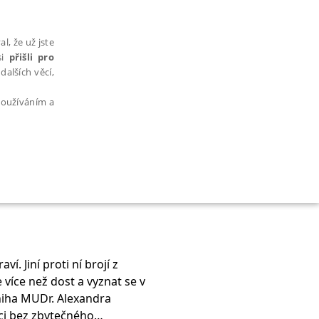
l, že už jste
si
přišli pro
dalších věcí,
 používáním a
AŘAZENÉ SOUBORY
ví. Jiní proti ní brojí z
 více než dost a vyznat se v
bytně nutných souborů cookie správně používat.
Kniha MUDr. Alexandra
pci bez zbytečného