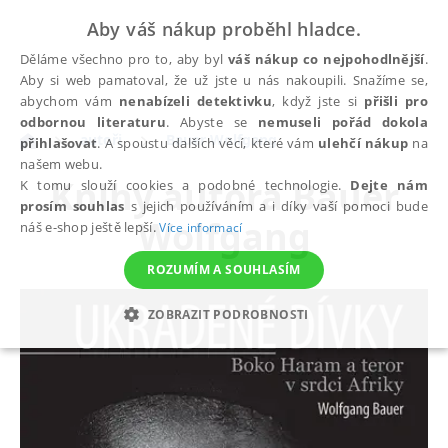
Aby váš nákup proběhl hladce.
Děláme všechno pro to, aby byl
váš nákup co nejpohodlnější
.
Aby si web pamatoval, že už jste u nás nakoupili. Snažíme se,
abychom vám
nenabízeli detektivku
, když jste si
přišli pro
odbornou literaturu
. Abyste se
nemuseli pořád dokola
autoři
Bauer Wolfgang
přihlašovat
. A spoustu dalších věcí, které vám
ulehčí nákup
na
našem webu.
Knihy autora
Bauer
K tomu slouží cookies a podobné technologie.
Dejte nám
prosím souhlas
s jejich používáním a i díky vaší pomoci bude
Wolfgang
náš e-shop ještě lepší.
Více informací
ROZUMÍM A SOUHLASÍM
ZOBRAZIT PODROBNOSTI
NEZBYTNÉ
ANALYTICKÉ
MARKETINGOVÉ
FUNKČNÍ
NEZAŘAZENÉ SOUBORY