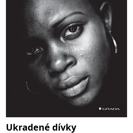
Nezbytné
Analytické
Marketingové
Funkční
Nezařazené soubory
Nezbytně nutné soubory cookie umožňují základní funkce webových
stránek, jako je přihlášení uživatele a správa účtu. Webové stránky nelze
bez nezbytně nutných souborů cookie správně používat.
Provider /
Název
Vyprší
Popis
Doména
CookieScriptConsent
1 měsíc
Tento soubor
CookieScript
cookie
www.grada.cz
používá
služba
Cookie-
Script.com k
zapamatování
předvoleb
souhlasu se
soubory
cookie
návštěvníků.
Je nutné, aby
banner
cookie
Cookie-
Ukradené dívky
Script.com
fungoval