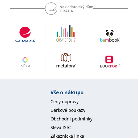
se měly zobrazovat a
které by mohly být
relevantní pro
koncového uživatele,
který si prohlíží web.
MUID
1 rok
Tento soubor cookie je v
Microsoft
Microsoftu široce
Corporation
používán jako jedinečný
.clarity.ms
identifikátor uživatele.
Lze jej nastavit pomocí
vložených skriptů
Microsoft. Široce se věří,
že se synchronizuje s
mnoha různými
doménami společnosti
Microsoft, což umožňuje
sledování uživatelů.
sid
.seznam.cz
1 měsíc
Toto je velmi běžný
název souboru cookie,
Vše o nákupu
ale pokud je nalezen
jako soubor cookie
Ceny dopravy
relace, bude
pravděpodobně použit
Dárkové poukazy
jako pro správu stavu
relace.
Obchodní podmínky
_gcl_au
3 měsíce
Tento soubor cookie
Google LLC
Sleva ISIC
nastavuje společnost
.grada.cz
Doubleclick a provádí
Zákaznická linka
informace o tom, jak