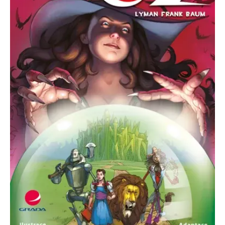
Nezbytné
Analytické
Marketingové
Funkční
Nezařazené soubory
Nezbytně nutné soubory cookie umožňují základní funkce webových
stránek, jako je přihlášení uživatele a správa účtu. Webové stránky nelze
bez nezbytně nutných souborů cookie správně používat.
Provider /
Název
Vyprší
Popis
Doména
CookieScriptConsent
1 měsíc
Tento soubor
CookieScript
cookie
www.grada.cz
používá
služba
Cookie-
Script.com k
zapamatování
předvoleb
souhlasu se
soubory
cookie
návštěvníků.
Je nutné, aby
banner
cookie
Cookie-
Script.com
fungoval