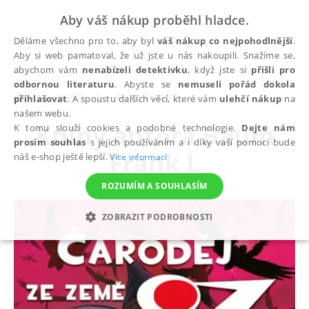
Aby váš nákup proběhl hladce.
Děláme všechno pro to, aby byl
váš nákup co nejpohodlnější
.
Aby si web pamatoval, že už jste u nás nakoupili. Snažíme se,
abychom vám
nenabízeli detektivku
, když jste si
přišli pro
odbornou literaturu
. Abyste se
nemuseli pořád dokola
autoři
Baum Frank L
přihlašovat
. A spoustu dalších věcí, které vám
ulehčí nákup
na
našem webu.
Knihy autora
Baum
K tomu slouží cookies a podobné technologie.
Dejte nám
prosím souhlas
s jejich používáním a i díky vaší pomoci bude
Frank L
náš e-shop ještě lepší.
Více informací
ROZUMÍM A SOUHLASÍM
ZOBRAZIT PODROBNOSTI
NEZBYTNÉ
ANALYTICKÉ
MARKETINGOVÉ
FUNKČNÍ
NEZAŘAZENÉ SOUBORY