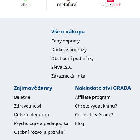
Nezbytné
Analytické
Marketingové
Funkční
Nezařazené soubory
Nezbytně nutné soubory cookie umožňují základní funkce webových
Vše o nákupu
stránek, jako je přihlášení uživatele a správa účtu. Webové stránky nelze
bez nezbytně nutných souborů cookie správně používat.
Ceny dopravy
Provider /
Dárkové poukazy
Název
Vyprší
Popis
Doména
Obchodní podmínky
CookieScriptConsent
1 měsíc
Tento soubor
CookieScript
Sleva ISIC
cookie
www.grada.cz
používá
Zákaznická linka
služba
Cookie-
Script.com k
Zajímavé žánry
Nakladatelství GRADA
zapamatování
předvoleb
Beletrie
Affiliate program
souhlasu se
soubory
Zdravotnictví
Chcete vydat knihu?
cookie
návštěvníků.
Dětská literatura
Co se čte v Gradě?
Je nutné, aby
banner
Psychologie a pedagogika
Blog
cookie
Cookie-
Osobní rozvoj a poznání
Script.com
fungoval