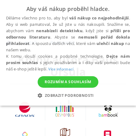
Aby váš nákup proběhl hladce.
Děláme všechno pro to, aby byl
váš nákup co nejpohodlnější
.
Aby si web pamatoval, že už jste u nás nakoupili. Snažíme se,
abychom vám
nenabízeli detektivku
, když jste si
přišli pro
odbornou literaturu
. Abyste se
nemuseli pořád dokola
autoři
Baus Ursula
přihlašovat
. A spoustu dalších věcí, které vám
ulehčí nákup
na
našem webu.
Knihy autora
Baus
K tomu slouží cookies a podobné technologie.
Dejte nám
prosím souhlas
s jejich používáním a i díky vaší pomoci bude
Ursula
náš e-shop ještě lepší.
Více informací
ROZUMÍM A SOUHLASÍM
ZOBRAZIT PODROBNOSTI
NEZBYTNÉ
ANALYTICKÉ
MARKETINGOVÉ
FUNKČNÍ
NEZAŘAZENÉ SOUBORY