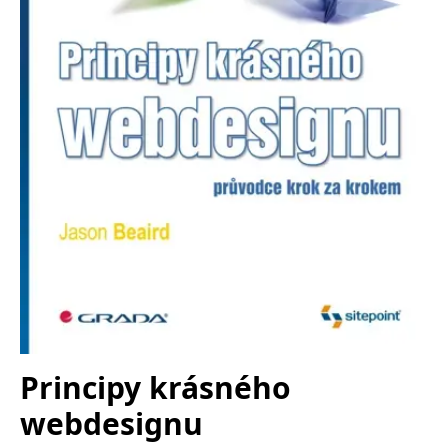
Nezbytné
Analytické
Marketingové
Funkční
Nezařazené soubory
Nezbytně nutné soubory cookie umožňují základní funkce webových
stránek, jako je přihlášení uživatele a správa účtu. Webové stránky nelze
bez nezbytně nutných souborů cookie správně používat.
Provider /
Název
Vyprší
Popis
Doména
CookieScriptConsent
1 měsíc
Tento soubor
CookieScript
cookie
www.grada.cz
používá
služba
Cookie-
Script.com k
zapamatování
předvoleb
souhlasu se
soubory
cookie
návštěvníků.
Je nutné, aby
Principy krásného
banner
cookie
webdesignu
Cookie-
Script.com
fungoval