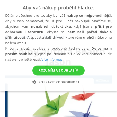
Aby váš nákup proběhl hladce.
Děláme všechno pro to, aby byl
váš nákup co nejpohodlnější
.
Aby si web pamatoval, že už jste u nás nakoupili. Snažíme se,
abychom vám
nenabízeli detektivku
, když jste si
přišli pro
odbornou literaturu
. Abyste se
nemuseli pořád dokola
autoři
Beaird Jason
přihlašovat
. A spoustu dalších věcí, které vám
ulehčí nákup
na
našem webu.
Knihy autora
Beaird
K tomu slouží cookies a podobné technologie.
Dejte nám
prosím souhlas
s jejich používáním a i díky vaší pomoci bude
Jason
náš e-shop ještě lepší.
Více informací
ROZUMÍM A SOUHLASÍM
ZOBRAZIT PODROBNOSTI
NEZBYTNÉ
ANALYTICKÉ
MARKETINGOVÉ
FUNKČNÍ
NEZAŘAZENÉ SOUBORY