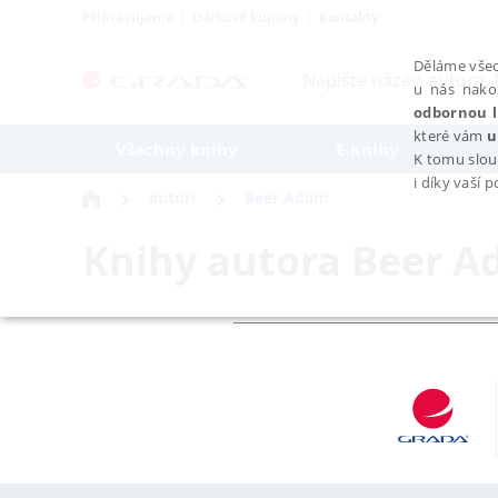
Připravujeme
Dárkové kupony
Kontakty
Děláme všec
u nás nako
odbornou l
které vám
u
Všechny knihy
E-Knihy
K tomu slou
i díky vaší 
autoři
Beer Adam
Knihy autora
Beer A
NEZBYTNÉ
Nezbytně nutné soubory cookie umožňují základní funkce webovýc
Provider /