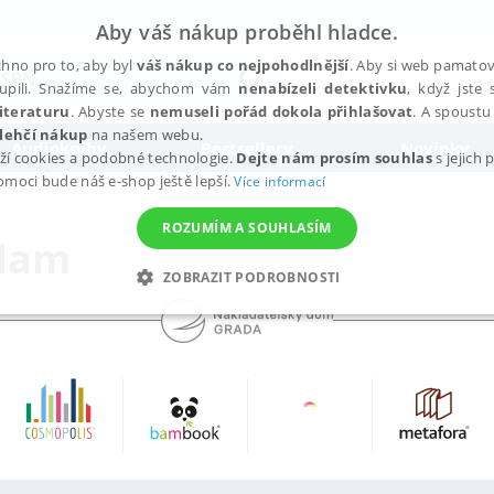
Aby váš nákup proběhl hladce.
hno pro to, aby byl
váš nákup co nejpohodlnější
. Aby si web pamatova
upili. Snažíme se, abychom vám
nenabízeli detektivku
, když jste 
iteraturu
. Abyste se
nemuseli pořád dokola přihlašovat
. A spoustu 
lehčí nákup
na našem webu.
Audioknihy
Bestsellery
Novinky
ží cookies a podobné technologie.
Dejte nám prosím souhlas
s jejich
pomoci bude náš e-shop ještě lepší.
Více informací
ROZUMÍM A SOUHLASÍM
dam
ZOBRAZIT PODROBNOSTI
ANALYTICKÉ
MARKETINGOVÉ
FUNKČNÍ
NEZ
Nezbytné
Analytické
Marketingové
Funkční
Nezařazené soubory
h stránek, jako je přihlášení uživatele a správa účtu. Webové stránky nelze bez nez