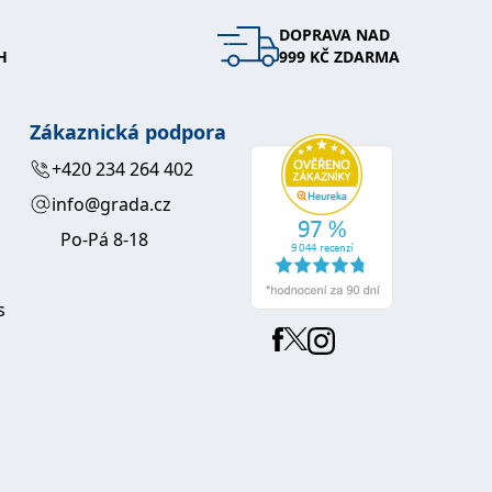
DOPRAVA NAD
 se soubory cookie návštěvníků. Je nutné, aby banner cookie
H
999 KČ ZDARMA
používaný k udržování proměnných relací uživatelů. Obvykle se
obrým příkladem je udržování přihlášeného stavu uživatele
Zákaznická podpora
y bylo možné podávat platné zprávy o používání jejich
+420 234 264 402
info@grada.cz
u.
Po-Pá 8-18
s
Vyprší
Popis
ění správného vzhledu dialogových oken.
1 rok
### Luigisbox???
avštívenou stránku a slouží k počítání a sledování zobrazení
jazyků a zemí
1 rok
u na sociálních médiích. Může také shromažďovat informace o
avštívené stránky.