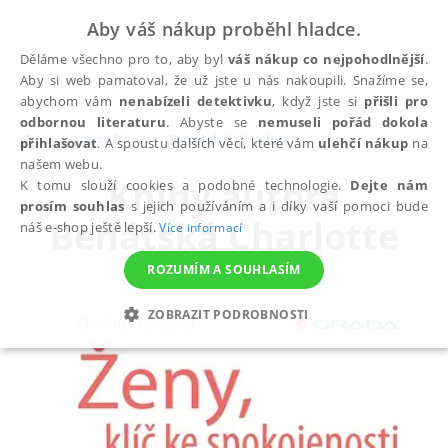
Aby váš nákup proběhl hladce.
Děláme všechno pro to, aby byl
váš nákup co nejpohodlnější
.
Aby si web pamatoval, že už jste u nás nakoupili. Snažíme se,
abychom vám
nenabízeli detektivku
, když jste si
přišli pro
odbornou literaturu
. Abyste se
nemuseli pořád dokola
autoři
Benátská Charlotte
přihlašovat
. A spoustu dalších věcí, které vám
ulehčí nákup
na
našem webu.
Knihy autora
K tomu slouží cookies a podobné technologie.
Dejte nám
prosím souhlas
s jejich používáním a i díky vaší pomoci bude
Benátská Charlotte
náš e-shop ještě lepší.
Více informací
ROZUMÍM A SOUHLASÍM
ZOBRAZIT PODROBNOSTI
NEZBYTNÉ
ANALYTICKÉ
MARKETINGOVÉ
FUNKČNÍ
NEZAŘAZENÉ SOUBORY