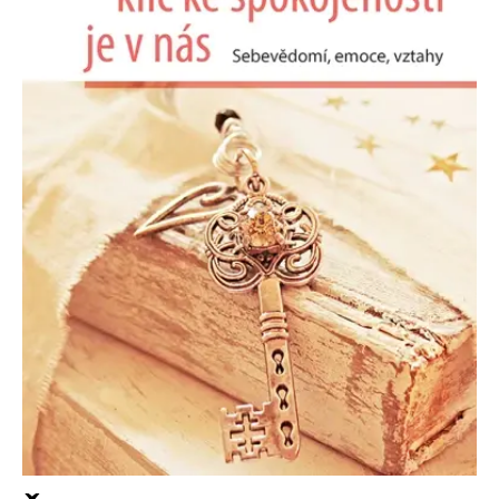
Nezbytné
Analytické
Marketingové
Funkční
Nezařazené soubory
Nezbytně nutné soubory cookie umožňují základní funkce webových
stránek, jako je přihlášení uživatele a správa účtu. Webové stránky nelze
bez nezbytně nutných souborů cookie správně používat.
Provider /
Název
Vyprší
Popis
Doména
CookieScriptConsent
1 měsíc
Tento soubor
CookieScript
cookie
www.grada.cz
používá
služba
Cookie-
Script.com k
zapamatování
předvoleb
souhlasu se
soubory
cookie
návštěvníků.
Je nutné, aby
banner
cookie
Cookie-
Script.com
fungoval