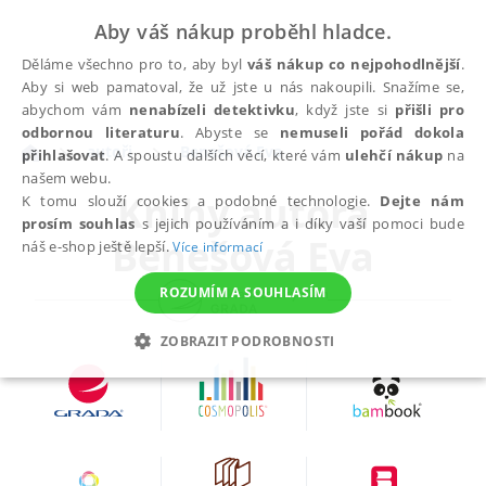
Aby váš nákup proběhl hladce.
Děláme všechno pro to, aby byl
váš nákup co nejpohodlnější
.
Aby si web pamatoval, že už jste u nás nakoupili. Snažíme se,
abychom vám
nenabízeli detektivku
, když jste si
přišli pro
odbornou literaturu
. Abyste se
nemuseli pořád dokola
autoři
Benešová Eva
přihlašovat
. A spoustu dalších věcí, které vám
ulehčí nákup
na
našem webu.
Knihy autora
K tomu slouží cookies a podobné technologie.
Dejte nám
prosím souhlas
s jejich používáním a i díky vaší pomoci bude
Benešová Eva
náš e-shop ještě lepší.
Více informací
ROZUMÍM A SOUHLASÍM
ZOBRAZIT PODROBNOSTI
NEZBYTNÉ
ANALYTICKÉ
MARKETINGOVÉ
FUNKČNÍ
NEZAŘAZENÉ SOUBORY