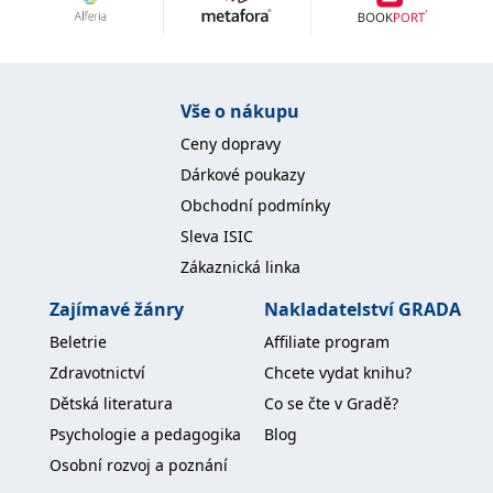
Nezbytné
Analytické
Marketingové
Funkční
Nezařazené soubory
Nezbytně nutné soubory cookie umožňují základní funkce webových
Vše o nákupu
stránek, jako je přihlášení uživatele a správa účtu. Webové stránky nelze
bez nezbytně nutných souborů cookie správně používat.
Ceny dopravy
Provider /
Dárkové poukazy
Název
Vyprší
Popis
Doména
Obchodní podmínky
CookieScriptConsent
1 měsíc
Tento soubor
CookieScript
Sleva ISIC
cookie
www.grada.cz
používá
Zákaznická linka
služba
Cookie-
Script.com k
Zajímavé žánry
Nakladatelství GRADA
zapamatování
předvoleb
Beletrie
Affiliate program
souhlasu se
soubory
Zdravotnictví
Chcete vydat knihu?
cookie
návštěvníků.
Dětská literatura
Co se čte v Gradě?
Je nutné, aby
banner
Psychologie a pedagogika
Blog
cookie
Cookie-
Osobní rozvoj a poznání
Script.com
fungoval