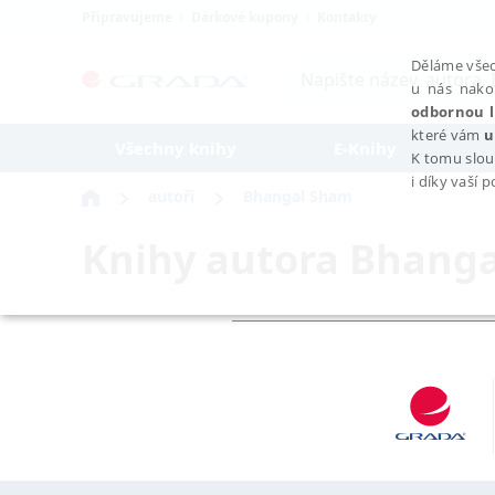
Připravujeme
Dárkové kupony
Kontakty
Děláme všec
u nás nako
odbornou l
které vám
u
Všechny knihy
E-Knihy
K tomu slou
i díky vaší 
autoři
Bhangal Sham
Knihy autora
Bhanga
NEZBYTNÉ
Nezbytně nutné soubory cookie umožňují základní funkce webovýc
Provider /