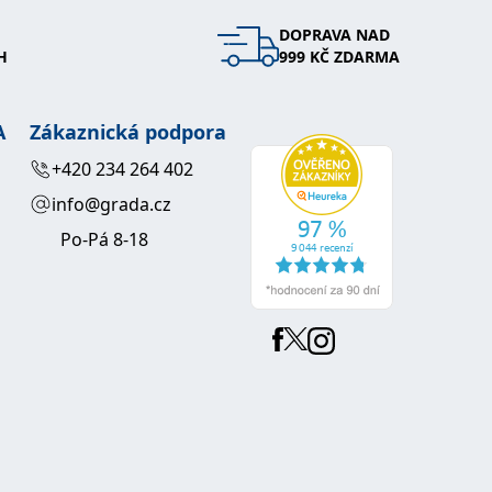
DOPRAVA NAD
 se soubory cookie návštěvníků. Je nutné, aby banner cookie
H
999 KČ ZDARMA
používaný k udržování proměnných relací uživatelů. Obvykle se
obrým příkladem je udržování přihlášeného stavu uživatele
A
Zákaznická podpora
y bylo možné podávat platné zprávy o používání jejich
+420 234 264 402
info@grada.cz
u.
Po-Pá 8-18
Vyprší
Popis
ění správného vzhledu dialogových oken.
1 rok
### Luigisbox???
avštívenou stránku a slouží k počítání a sledování zobrazení
jazyků a zemí
1 rok
u na sociálních médiích. Může také shromažďovat informace o
avštívené stránky.