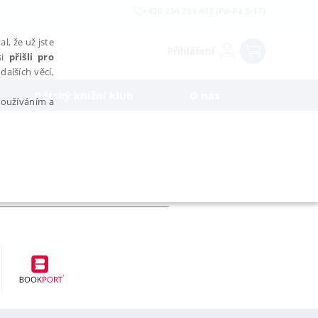
+420 234 264 402 (Po-Pá 8-17)
l, že už jste
Přihlášení
si
přišli pro
dalších věcí,
Dětský knižní klub
O nás
 používáním a
AŘAZENÉ SOUBORY
bytně nutných souborů cookie správně používat.