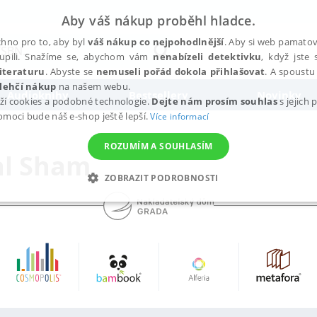
Aby váš nákup proběhl hladce.
hno pro to, aby byl
váš nákup co nejpohodlnější
. Aby si web pamatova
upili. Snažíme se, abychom vám
nenabízeli detektivku
, když jste 
iteraturu
. Abyste se
nemuseli pořád dokola přihlašovat
. A spoustu 
lehčí nákup
na našem webu.
Audioknihy
Bestsellery
Novinky
ží cookies a podobné technologie.
Dejte nám prosím souhlas
s jejich
pomoci bude náš e-shop ještě lepší.
Více informací
ROZUMÍM A SOUHLASÍM
l Sham
ZOBRAZIT PODROBNOSTI
ANALYTICKÉ
MARKETINGOVÉ
FUNKČNÍ
NEZ
Nezbytné
Analytické
Marketingové
Funkční
Nezařazené soubory
h stránek, jako je přihlášení uživatele a správa účtu. Webové stránky nelze bez nez