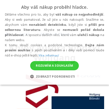
Aby váš nákup proběhl hladce.
Děláme všechno pro to, aby byl
váš nákup co nejpohodlnější
.
Aby si web pamatoval, že už jste u nás nakoupili. Snažíme se,
abychom vám
nenabízeli detektivku
, když jste si
přišli pro
odbornou literaturu
. Abyste se
nemuseli pořád dokola
autoři
Bilinski Wolfgang
přihlašovat
. A spoustu dalších věcí, které vám
ulehčí nákup
na
našem webu.
Knihy autora
Bilinski
K tomu slouží cookies a podobné technologie.
Dejte nám
prosím souhlas
s jejich používáním a i díky vaší pomoci bude
Wolfgang
náš e-shop ještě lepší.
Více informací
ROZUMÍM A SOUHLASÍM
ZOBRAZIT PODROBNOSTI
NEZBYTNÉ
ANALYTICKÉ
MARKETINGOVÉ
FUNKČNÍ
NEZAŘAZENÉ SOUBORY