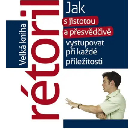
Nezbytné
Analytické
Marketingové
Funkční
Nezařazené soubory
Nezbytně nutné soubory cookie umožňují základní funkce webových
stránek, jako je přihlášení uživatele a správa účtu. Webové stránky nelze
bez nezbytně nutných souborů cookie správně používat.
Provider /
Název
Vyprší
Popis
Doména
CookieScriptConsent
1 měsíc
Tento soubor
CookieScript
cookie
www.grada.cz
používá
služba
Cookie-
Script.com k
zapamatování
předvoleb
souhlasu se
soubory
cookie
návštěvníků.
Je nutné, aby
banner
cookie
Cookie-
Script.com
fungoval