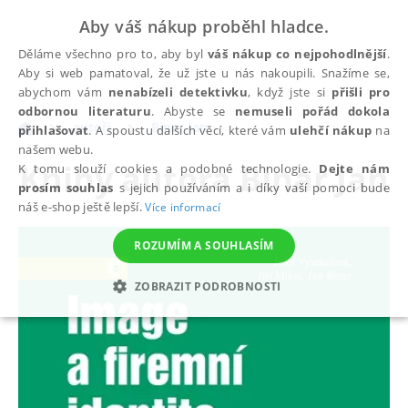
Aby váš nákup proběhl hladce.
Děláme všechno pro to, aby byl
váš nákup co nejpohodlnější
.
Aby si web pamatoval, že už jste u nás nakoupili. Snažíme se,
abychom vám
nenabízeli detektivku
, když jste si
přišli pro
odbornou literaturu
. Abyste se
nemuseli pořád dokola
autoři
Binar Jan
přihlašovat
. A spoustu dalších věcí, které vám
ulehčí nákup
na
našem webu.
Knihy autora
Binar Jan
K tomu slouží cookies a podobné technologie.
Dejte nám
prosím souhlas
s jejich používáním a i díky vaší pomoci bude
náš e-shop ještě lepší.
Více informací
ROZUMÍM A SOUHLASÍM
ZOBRAZIT PODROBNOSTI
NEZBYTNÉ
ANALYTICKÉ
MARKETINGOVÉ
FUNKČNÍ
NEZAŘAZENÉ SOUBORY