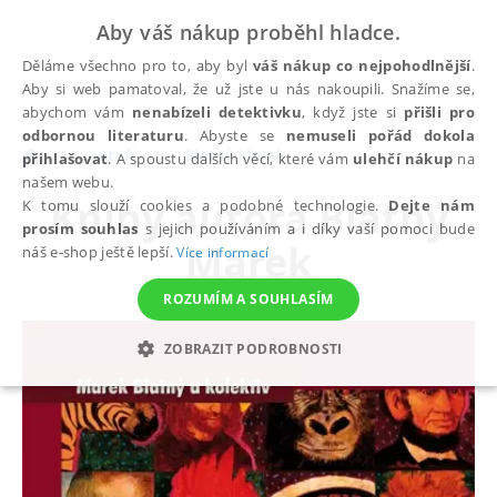
Aby váš nákup proběhl hladce.
Děláme všechno pro to, aby byl
váš nákup co nejpohodlnější
.
Aby si web pamatoval, že už jste u nás nakoupili. Snažíme se,
abychom vám
nenabízeli detektivku
, když jste si
přišli pro
odbornou literaturu
. Abyste se
nemuseli pořád dokola
autoři
Blatný Marek
přihlašovat
. A spoustu dalších věcí, které vám
ulehčí nákup
na
našem webu.
Knihy autora
Blatný
K tomu slouží cookies a podobné technologie.
Dejte nám
prosím souhlas
s jejich používáním a i díky vaší pomoci bude
Marek
náš e-shop ještě lepší.
Více informací
ROZUMÍM A SOUHLASÍM
ZOBRAZIT PODROBNOSTI
NEZBYTNÉ
ANALYTICKÉ
MARKETINGOVÉ
FUNKČNÍ
NEZAŘAZENÉ SOUBORY