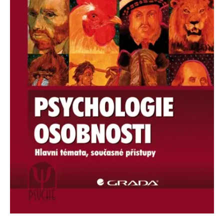
Nezbytné
Analytické
Marketingové
Funkční
Nezařazené soubory
Nezbytně nutné soubory cookie umožňují základní funkce webových
stránek, jako je přihlášení uživatele a správa účtu. Webové stránky nelze
bez nezbytně nutných souborů cookie správně používat.
Provider /
Název
Vyprší
Popis
Doména
CookieScriptConsent
1 měsíc
Tento soubor
CookieScript
cookie
www.grada.cz
používá
služba
Cookie-
Script.com k
zapamatování
předvoleb
souhlasu se
soubory
cookie
návštěvníků.
Je nutné, aby
banner
cookie
Cookie-
Script.com
fungoval