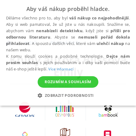
Aby váš nákup proběhl hladce.
Děláme všechno pro to, aby byl
váš nákup co nejpohodlnější
.
Aby si web pamatoval, že už jste u nás nakoupili. Snažíme se,
abychom vám
nenabízeli detektivku
, když jste si
přišli pro
odbornou literaturu
. Abyste se
nemuseli pořád dokola
autoři
Blissová Emily
přihlašovat
. A spoustu dalších věcí, které vám
ulehčí nákup
na
našem webu.
Knihy autora
Blissová
K tomu slouží cookies a podobné technologie.
Dejte nám
prosím souhlas
s jejich používáním a i díky vaší pomoci bude
Emily
náš e-shop ještě lepší.
Více informací
ROZUMÍM A SOUHLASÍM
ZOBRAZIT PODROBNOSTI
NEZBYTNÉ
ANALYTICKÉ
MARKETINGOVÉ
FUNKČNÍ
NEZAŘAZENÉ SOUBORY