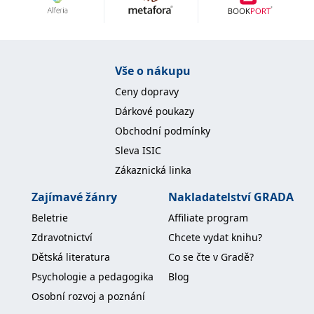
Nezbytné
Analytické
Marketingové
Funkční
Nezařazené soubory
Nezbytně nutné soubory cookie umožňují základní funkce webových
Vše o nákupu
stránek, jako je přihlášení uživatele a správa účtu. Webové stránky nelze
bez nezbytně nutných souborů cookie správně používat.
Ceny dopravy
Provider /
Dárkové poukazy
Název
Vyprší
Popis
Doména
Obchodní podmínky
CookieScriptConsent
1 měsíc
Tento soubor
CookieScript
Sleva ISIC
cookie
www.grada.cz
používá
Zákaznická linka
služba
Cookie-
Script.com k
Zajímavé žánry
Nakladatelství GRADA
zapamatování
předvoleb
Beletrie
Affiliate program
souhlasu se
soubory
Zdravotnictví
Chcete vydat knihu?
cookie
návštěvníků.
Dětská literatura
Co se čte v Gradě?
Je nutné, aby
banner
Psychologie a pedagogika
Blog
cookie
Cookie-
Osobní rozvoj a poznání
Script.com
fungoval