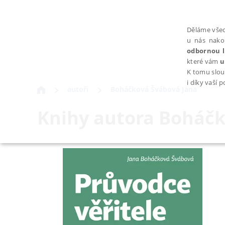
Děláme všec
u nás nako
odbornou l
které vám
u
K tomu slou
i díky vaší 
autoři
Boháčková Švábová Jana
Knihy autora
Boháčk
NEZBYTNÉ
Nezbytně nutné soubory cookie umožňují základní funkce webovýc
Provider /