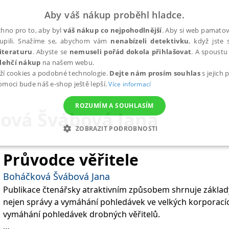
Aby váš nákup proběhl hladce.
hno pro to, aby byl
váš nákup co nejpohodlnější
. Aby si web pamatova
upili. Snažíme se, abychom vám
nenabízeli detektivku
, když jste 
iteraturu
. Abyste se
nemuseli pořád dokola přihlašovat
. A spoustu 
lehčí nákup
na našem webu.
ží cookies a podobné technologie.
Dejte nám prosím souhlas
s jejich
pomoci bude náš e-shop ještě lepší.
Více informací
ROZUMÍM A SOUHLASÍM
ová Švábová Jana
ZOBRAZIT PODROBNOSTI
ANALYTICKÉ
MARKETINGOVÉ
FUNKČNÍ
NEZ
Průvodce věřitele
Boháčková Švábová Jana
Publikace čtenářsky atraktivním způsobem shrnuje základy 
Nezbytné
Analytické
Marketingové
Funkční
Nezařazené soubory
nejen správy a vymáhání pohledávek ve velkých korporacíc
h stránek, jako je přihlášení uživatele a správa účtu. Webové stránky nelze bez nez
vymáhání pohledávek drobných věřitelů.