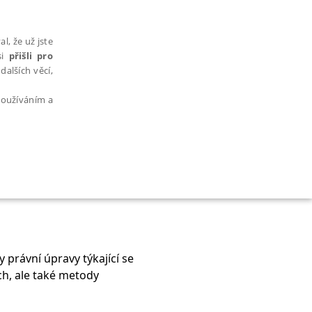
l, že už jste
si
přišli pro
dalších věcí,
 používáním a
AŘAZENÉ SOUBORY
právní úpravy týkající se
h, ale také metody
bytně nutných souborů cookie správně používat.