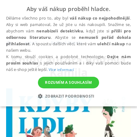
Aby váš nákup proběhl hladce.
Děláme všechno pro to, aby byl
váš nákup co nejpohodlnější
.
Aby si web pamatoval, že už jste u nás nakoupili. Snažíme se,
abychom vám
nenabízeli detektivku
, když jste si
přišli pro
odbornou literaturu
. Abyste se
nemuseli pořád dokola
autoři
Bolfová Kamila
přihlašovat
. A spoustu dalších věcí, které vám
ulehčí nákup
na
našem webu.
Knihy autora
Bolfová
K tomu slouží cookies a podobné technologie.
Dejte nám
prosím souhlas
s jejich používáním a i díky vaší pomoci bude
Kamila
náš e-shop ještě lepší.
Více informací
ROZUMÍM A SOUHLASÍM
ZOBRAZIT PODROBNOSTI
NEZBYTNÉ
ANALYTICKÉ
MARKETINGOVÉ
FUNKČNÍ
NEZAŘAZENÉ SOUBORY