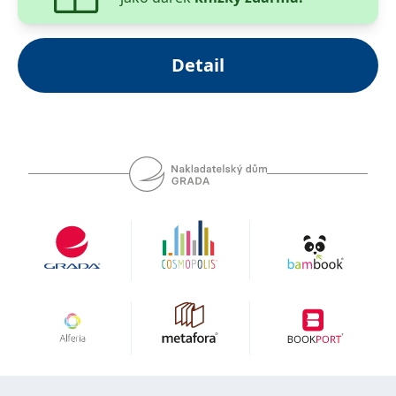
__cf_bm
30 minut
Tento soubor
Cloudflare Inc.
cookie se
.heureka.cz
používá k
rozlišení mezi
lidmi a
Detail
roboty. To je
pro web
přínosné, aby
bylo možné
podávat
platné zprávy
o používání
jejich
webových
stránek.
CookieConsent
1 rok
Tento soubor
Cybot A/S
cookie ukládá
www.bambook.cz
stav souhlasu
uživatele se
soubory
cookie pro
aktuální
doménu.
G_ENABLED_IDPS
1 rok 1
Slouží k
Google LLC
měsíc
přihlášení
.www.grada.cz
pomocí
Google
ASP.NET_SessionId
Zavřením
Tento soubor
Microsoft
prohlížeče
cookie
Corporation