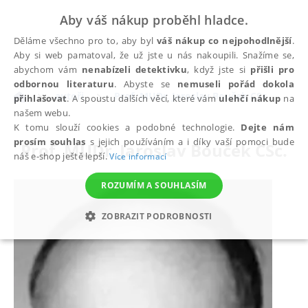
Aby váš nákup proběhl hladce.
Děláme všechno pro to, aby byl
váš nákup co nejpohodlnější
.
Aby si web pamatoval, že už jste u nás nakoupili. Snažíme se,
abychom vám
nenabízeli detektivku
, když jste si
přišli pro
odbornou literaturu
. Abyste se
nemuseli pořád dokola
autoři
Prof. MUDr. Jaroslav Bouček CSc.
přihlašovat
. A spoustu dalších věcí, které vám
ulehčí nákup
na
našem webu.
K tomu slouží cookies a podobné technologie.
Dejte nám
prosím souhlas
s jejich používáním a i díky vaší pomoci bude
Prof. MUDr. Jaroslav Bouček CSc.
náš e-shop ještě lepší.
Více informací
ROZUMÍM A SOUHLASÍM
ZOBRAZIT PODROBNOSTI
NEZBYTNÉ
ANALYTICKÉ
MARKETINGOVÉ
FUNKČNÍ
NEZAŘAZENÉ SOUBORY