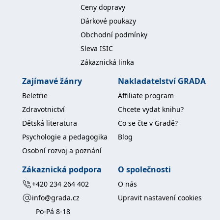
__cf_bm
30 minut
Tento soubor
Cloudflare Inc.
Ceny dopravy
cookie se
.heureka.cz
používá k
Dárkové poukazy
rozlišení mezi
lidmi a
Obchodní podmínky
roboty. To je
pro web
Sleva ISIC
přínosné, aby
bylo možné
Zákaznická linka
podávat
platné zprávy
Zajímavé žánry
Nakladatelství GRADA
o používání
jejich
webových
Beletrie
Affiliate program
stránek.
Zdravotnictví
Chcete vydat knihu?
CookieConsent
1 rok
Tento soubor
Cybot A/S
cookie ukládá
www.bambook.cz
Dětská literatura
Co se čte v Gradě?
stav souhlasu
uživatele se
Psychologie a pedagogika
Blog
soubory
cookie pro
Osobní rozvoj a poznání
aktuální
doménu.
Zákaznická podpora
O společnosti
G_ENABLED_IDPS
1 rok 1
Slouží k
Google LLC
+420 234 264 402
O nás
měsíc
přihlášení
.www.grada.cz
pomocí
info@grada.cz
Upravit nastavení cookies
Google
Po-Pá 8-18
ASP.NET_SessionId
Zavřením
Tento soubor
Microsoft
prohlížeče
cookie
Corporation