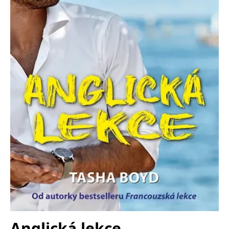
Nezbytné
Analytické
Marketingové
Funkční
Nezařazené soubory
Nezbytně nutné soubory cookie umožňují základní funkce webových
stránek, jako je přihlášení uživatele a správa účtu. Webové stránky nelze
bez nezbytně nutných souborů cookie správně používat.
Provider /
Název
Vyprší
Popis
Doména
CookieScriptConsent
1 měsíc
Tento soubor
CookieScript
cookie
www.grada.cz
používá
služba
Cookie-
Script.com k
zapamatování
předvoleb
souhlasu se
soubory
cookie
návštěvníků.
Je nutné, aby
banner
cookie
Cookie-
Script.com
Anglická lekce
fungoval