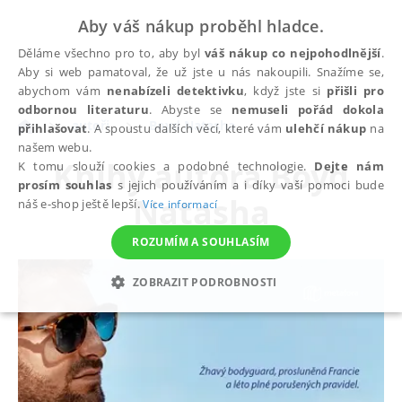
Aby váš nákup proběhl hladce.
Děláme všechno pro to, aby byl
váš nákup co nejpohodlnější
.
Aby si web pamatoval, že už jste u nás nakoupili. Snažíme se,
abychom vám
nenabízeli detektivku
, když jste si
přišli pro
odbornou literaturu
. Abyste se
nemuseli pořád dokola
autoři
Boyd Natasha
přihlašovat
. A spoustu dalších věcí, které vám
ulehčí nákup
na
našem webu.
Knihy autora
Boyd
K tomu slouží cookies a podobné technologie.
Dejte nám
prosím souhlas
s jejich používáním a i díky vaší pomoci bude
Natasha
náš e-shop ještě lepší.
Více informací
ROZUMÍM A SOUHLASÍM
ZOBRAZIT PODROBNOSTI
NEZBYTNÉ
ANALYTICKÉ
MARKETINGOVÉ
FUNKČNÍ
NEZAŘAZENÉ SOUBORY