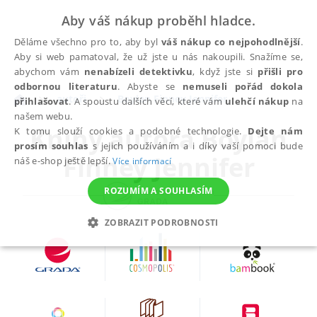
Aby váš nákup proběhl hladce.
Děláme všechno pro to, aby byl
váš nákup co nejpohodlnější
.
Aby si web pamatoval, že už jste u nás nakoupili. Snažíme se,
abychom vám
nenabízeli detektivku
, když jste si
přišli pro
odbornou literaturu
. Abyste se
nemuseli pořád dokola
autoři
Boylan Finney Jennifer
přihlašovat
. A spoustu dalších věcí, které vám
ulehčí nákup
na
našem webu.
Knihy autora
Boylan
K tomu slouží cookies a podobné technologie.
Dejte nám
prosím souhlas
s jejich používáním a i díky vaší pomoci bude
Finney Jennifer
náš e-shop ještě lepší.
Více informací
ROZUMÍM A SOUHLASÍM
ZOBRAZIT PODROBNOSTI
NEZBYTNÉ
ANALYTICKÉ
MARKETINGOVÉ
FUNKČNÍ
NEZAŘAZENÉ SOUBORY