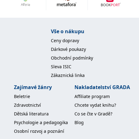
Nezbytné
Analytické
Marketingové
Funkční
Nezařazené soubory
Nezbytně nutné soubory cookie umožňují základní funkce webových
Vše o nákupu
stránek, jako je přihlášení uživatele a správa účtu. Webové stránky nelze
bez nezbytně nutných souborů cookie správně používat.
Ceny dopravy
Provider /
Dárkové poukazy
Název
Vyprší
Popis
Doména
Obchodní podmínky
CookieScriptConsent
1 měsíc
Tento soubor
CookieScript
Sleva ISIC
cookie
www.grada.cz
používá
Zákaznická linka
služba
Cookie-
Script.com k
Zajímavé žánry
Nakladatelství GRADA
zapamatování
předvoleb
Beletrie
Affiliate program
souhlasu se
soubory
Zdravotnictví
Chcete vydat knihu?
cookie
návštěvníků.
Dětská literatura
Co se čte v Gradě?
Je nutné, aby
banner
Psychologie a pedagogika
Blog
cookie
Cookie-
Osobní rozvoj a poznání
Script.com
fungoval