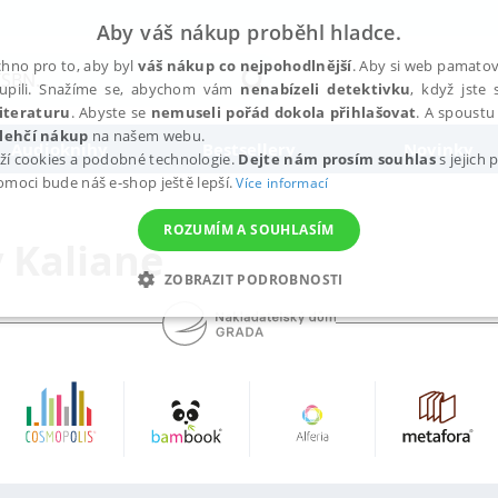
Aby váš nákup proběhl hladce.
hno pro to, aby byl
váš nákup co nejpohodlnější
. Aby si web pamatova
upili. Snažíme se, abychom vám
nenabízeli detektivku
, když jste 
iteraturu
. Abyste se
nemuseli pořád dokola přihlašovat
. A spoustu 
lehčí nákup
na našem webu.
Audioknihy
Bestsellery
Novinky
ží cookies a podobné technologie.
Dejte nám prosím souhlas
s jejich
pomoci bude náš e-shop ještě lepší.
Více informací
ROZUMÍM A SOUHLASÍM
 Kaliane
ZOBRAZIT PODROBNOSTI
ANALYTICKÉ
MARKETINGOVÉ
FUNKČNÍ
NEZ
Nezbytné
Analytické
Marketingové
Funkční
Nezařazené soubory
h stránek, jako je přihlášení uživatele a správa účtu. Webové stránky nelze bez nez