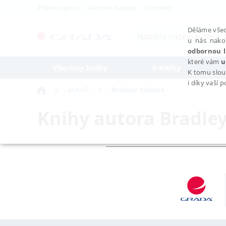
Připravujeme
Dárkové kupony
Kontakty
Děláme všec
u nás nako
odbornou l
které vám
u
Všechny knihy
E-Knihy
K tomu slou
i díky vaší 
autoři
Bradley Kaliane
Knihy autora
Bradley
NEZBYTNÉ
Nezbytně nutné soubory cookie umožňují základní funkce webovýc
Provider /