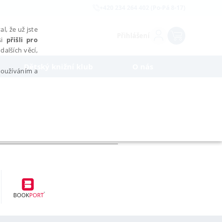
+420 234 264 402 (Po-Pá 8-17)
l, že už jste
Přihlášení
si
přišli pro
dalších věcí,
Dětský knižní klub
O nás
 používáním a
AŘAZENÉ SOUBORY
bytně nutných souborů cookie správně používat.