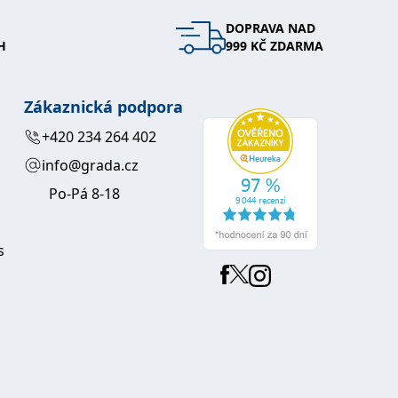
DOPRAVA NAD
 se soubory cookie návštěvníků. Je nutné, aby banner cookie
H
999 KČ ZDARMA
používaný k udržování proměnných relací uživatelů. Obvykle se
obrým příkladem je udržování přihlášeného stavu uživatele
Zákaznická podpora
y bylo možné podávat platné zprávy o používání jejich
+420 234 264 402
info@grada.cz
u.
Po-Pá 8-18
s
Vyprší
Popis
ění správného vzhledu dialogových oken.
1 rok
### Luigisbox???
avštívenou stránku a slouží k počítání a sledování zobrazení
jazyků a zemí
1 rok
u na sociálních médiích. Může také shromažďovat informace o
avštívené stránky.