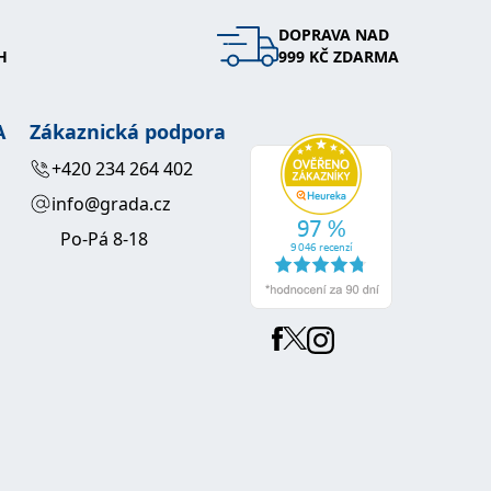
DOPRAVA NAD
 se soubory cookie návštěvníků. Je nutné, aby banner cookie
H
999 KČ ZDARMA
používaný k udržování proměnných relací uživatelů. Obvykle se
obrým příkladem je udržování přihlášeného stavu uživatele
A
Zákaznická podpora
y bylo možné podávat platné zprávy o používání jejich
+420 234 264 402
info@grada.cz
u.
Po-Pá 8-18
Vyprší
Popis
ění správného vzhledu dialogových oken.
1 rok
### Luigisbox???
avštívenou stránku a slouží k počítání a sledování zobrazení
jazyků a zemí
1 rok
u na sociálních médiích. Může také shromažďovat informace o
avštívené stránky.