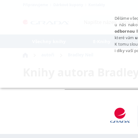
Připravujeme
Dárkové kupony
Kontakty
Děláme všec
u nás nako
odbornou l
které vám
u
Všechny knihy
E-Knihy
K tomu slou
i díky vaší 
autoři
Bradley Neil
Knihy autora
Bradley
NEZBYTNÉ
Nezbytně nutné soubory cookie umožňují základní funkce webovýc
Provider /