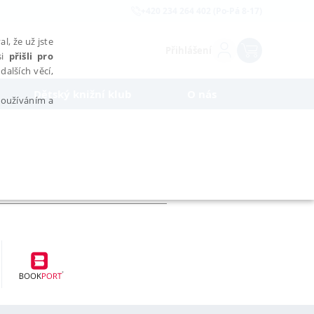
+420 234 264 402 (Po-Pá 8-17)
l, že už jste
Přihlášení
si
přišli pro
dalších věcí,
Dětský knižní klub
O nás
 používáním a
AŘAZENÉ SOUBORY
bytně nutných souborů cookie správně používat.