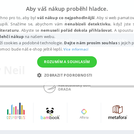
Aby váš nákup proběhl hladce.
hno pro to, aby byl
váš nákup co nejpohodlnější
. Aby si web pamatova
upili. Snažíme se, abychom vám
nenabízeli detektivku
, když jste 
iteraturu
. Abyste se
nemuseli pořád dokola přihlašovat
. A spoustu 
lehčí nákup
na našem webu.
Audioknihy
Bestsellery
Novinky
ží cookies a podobné technologie.
Dejte nám prosím souhlas
s jejich
pomoci bude náš e-shop ještě lepší.
Více informací
ROZUMÍM A SOUHLASÍM
 Neil
ZOBRAZIT PODROBNOSTI
ANALYTICKÉ
MARKETINGOVÉ
FUNKČNÍ
NEZ
Nezbytné
Analytické
Marketingové
Funkční
Nezařazené soubory
h stránek, jako je přihlášení uživatele a správa účtu. Webové stránky nelze bez nez