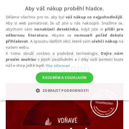
Aby váš nákup proběhl hladce.
Děláme všechno pro to, aby byl
váš nákup co nejpohodlnější
.
Aby si web pamatoval, že už jste u nás nakoupili. Snažíme se,
abychom vám
nenabízeli detektivku
, když jste si
přišli pro
odbornou literaturu
. Abyste se
nemuseli pořád dokola
autoři
Brand Christoph
přihlašovat
. A spoustu dalších věcí, které vám
ulehčí nákup
na
našem webu.
Knihy autora
Brand
K tomu slouží cookies a podobné technologie.
Dejte nám
prosím souhlas
s jejich používáním a i díky vaší pomoci bude
Christoph
náš e-shop ještě lepší.
Více informací
ROZUMÍM A SOUHLASÍM
ZOBRAZIT PODROBNOSTI
NEZBYTNÉ
ANALYTICKÉ
MARKETINGOVÉ
FUNKČNÍ
NEZAŘAZENÉ SOUBORY