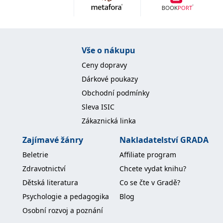
Nezbytné
Analytické
Marketingové
Funkční
Nezařazené soubory
Nezbytně nutné soubory cookie umožňují základní funkce webových
Vše o nákupu
stránek, jako je přihlášení uživatele a správa účtu. Webové stránky nelze
bez nezbytně nutných souborů cookie správně používat.
Ceny dopravy
Provider /
Dárkové poukazy
Název
Vyprší
Popis
Doména
Obchodní podmínky
CookieScriptConsent
1 měsíc
Tento soubor
CookieScript
Sleva ISIC
cookie
www.grada.cz
používá
Zákaznická linka
služba
Cookie-
Script.com k
Zajímavé žánry
Nakladatelství GRADA
zapamatování
předvoleb
Beletrie
Affiliate program
souhlasu se
soubory
Zdravotnictví
Chcete vydat knihu?
cookie
návštěvníků.
Dětská literatura
Co se čte v Gradě?
Je nutné, aby
banner
Psychologie a pedagogika
Blog
cookie
Cookie-
Osobní rozvoj a poznání
Script.com
fungoval