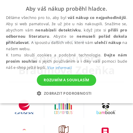
Aby váš nákup proběhl hladce.
Děláme všechno pro to, aby byl
váš nákup co nejpohodlnější
.
Aby si web pamatoval, že už jste u nás nakoupili. Snažíme se,
abychom vám
nenabízeli detektivku
, když jste si
přišli pro
odbornou literaturu
. Abyste se
nemuseli pořád dokola
autoři
Braumová Zdeňka
přihlašovat
. A spoustu dalších věcí, které vám
ulehčí nákup
na
našem webu.
Knihy autora
K tomu slouží cookies a podobné technologie.
Dejte nám
prosím souhlas
s jejich používáním a i díky vaší pomoci bude
Braumová Zdeňka
náš e-shop ještě lepší.
Více informací
ROZUMÍM A SOUHLASÍM
ZOBRAZIT PODROBNOSTI
NEZBYTNÉ
ANALYTICKÉ
MARKETINGOVÉ
FUNKČNÍ
NEZAŘAZENÉ SOUBORY