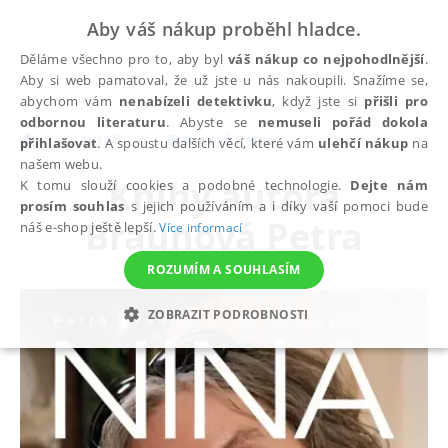
Aby váš nákup proběhl hladce.
Děláme všechno pro to, aby byl
váš nákup co nejpohodlnější
.
Aby si web pamatoval, že už jste u nás nakoupili. Snažíme se,
abychom vám
nenabízeli detektivku
, když jste si
přišli pro
odbornou literaturu
. Abyste se
nemuseli pořád dokola
autoři
Braunová Petra
přihlašovat
. A spoustu dalších věcí, které vám
ulehčí nákup
na
našem webu.
Knihy autora
K tomu slouží cookies a podobné technologie.
Dejte nám
prosím souhlas
s jejich používáním a i díky vaší pomoci bude
Braunová Petra
náš e-shop ještě lepší.
Více informací
ROZUMÍM A SOUHLASÍM
ZOBRAZIT PODROBNOSTI
NEZBYTNÉ
ANALYTICKÉ
MARKETINGOVÉ
FUNKČNÍ
NEZAŘAZENÉ SOUBORY