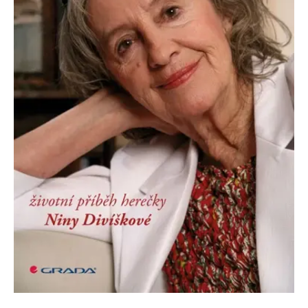
Nezbytné
Analytické
Marketingové
Funkční
Nezařazené soubory
Nezbytně nutné soubory cookie umožňují základní funkce webových
stránek, jako je přihlášení uživatele a správa účtu. Webové stránky nelze
bez nezbytně nutných souborů cookie správně používat.
Provider /
Název
Vyprší
Popis
Doména
CookieScriptConsent
1 měsíc
Tento soubor
CookieScript
cookie
www.grada.cz
používá
služba
Cookie-
Script.com k
zapamatování
předvoleb
souhlasu se
soubory
cookie
návštěvníků.
Je nutné, aby
banner
cookie
Cookie-
Script.com
fungoval