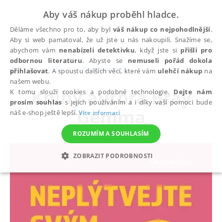
Aby váš nákup proběhl hladce.
Děláme všechno pro to, aby byl
váš nákup co nejpohodlnější
.
Aby si web pamatoval, že už jste u nás nakoupili. Snažíme se,
abychom vám
nenabízeli detektivku
, když jste si
přišli pro
odbornou literaturu
. Abyste se
nemuseli pořád dokola
autoři
Bray Gemma
přihlašovat
. A spoustu dalších věcí, které vám
ulehčí nákup
na
našem webu.
Knihy autora
Bray
K tomu slouží cookies a podobné technologie.
Dejte nám
prosím souhlas
s jejich používáním a i díky vaší pomoci bude
Gemma
náš e-shop ještě lepší.
Více informací
ROZUMÍM A SOUHLASÍM
ZOBRAZIT PODROBNOSTI
NEZBYTNÉ
ANALYTICKÉ
MARKETINGOVÉ
FUNKČNÍ
NEZAŘAZENÉ SOUBORY