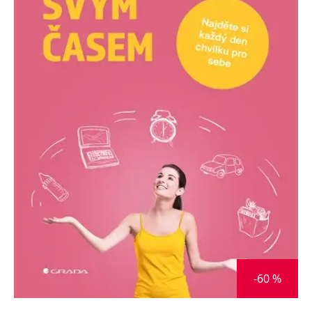
Nezbytné
Analytické
Marketingové
Funkční
Nezařazené soubory
Nezbytně nutné soubory cookie umožňují základní funkce webových
stránek, jako je přihlášení uživatele a správa účtu. Webové stránky nelze
bez nezbytně nutných souborů cookie správně používat.
Provider /
Název
Vyprší
Popis
Doména
CookieScriptConsent
1 měsíc
Tento soubor
CookieScript
cookie
www.grada.cz
používá
služba
Cookie-
Script.com k
zapamatování
předvoleb
souhlasu se
soubory
cookie
návštěvníků.
Je nutné, aby
banner
-60 %
cookie
Cookie-
Script.com
fungoval