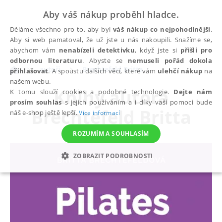
Aby váš nákup proběhl hladce.
Děláme všechno pro to, aby byl
váš nákup co nejpohodlnější
.
Aby si web pamatoval, že už jste u nás nakoupili. Snažíme se,
abychom vám
nenabízeli detektivku
, když jste si
přišli pro
odbornou literaturu
. Abyste se
nemuseli pořád dokola
autoři
Brechtefeld Britta
přihlašovat
. A spoustu dalších věcí, které vám
ulehčí nákup
na
našem webu.
Knihy autora
K tomu slouží cookies a podobné technologie.
Dejte nám
prosím souhlas
s jejich používáním a i díky vaší pomoci bude
Brechtefeld Britta
náš e-shop ještě lepší.
Více informací
ROZUMÍM A SOUHLASÍM
ZOBRAZIT PODROBNOSTI
NEZBYTNÉ
ANALYTICKÉ
MARKETINGOVÉ
FUNKČNÍ
NEZAŘAZENÉ SOUBORY