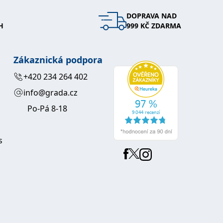
DOPRAVA NAD
 se soubory cookie návštěvníků. Je nutné, aby banner cookie
H
999 KČ ZDARMA
používaný k udržování proměnných relací uživatelů. Obvykle se
obrým příkladem je udržování přihlášeného stavu uživatele
Zákaznická podpora
y bylo možné podávat platné zprávy o používání jejich
+420 234 264 402
info@grada.cz
u.
Po-Pá 8-18
s
Vyprší
Popis
ění správného vzhledu dialogových oken.
1 rok
### Luigisbox???
avštívenou stránku a slouží k počítání a sledování zobrazení
jazyků a zemí
1 rok
u na sociálních médiích. Může také shromažďovat informace o
avštívené stránky.