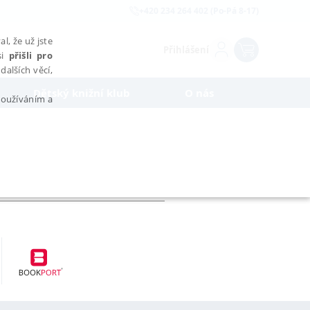
+420 234 264 402 (Po-Pá 8-17)
l, že už jste
Přihlášení
si
přišli pro
dalších věcí,
Dětský knižní klub
O nás
 používáním a
AŘAZENÉ SOUBORY
bytně nutných souborů cookie správně používat.