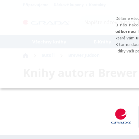
Připravujeme
Dárkové kupony
Kontakty
Děláme všec
u nás nako
odbornou l
které vám
u
Všechny knihy
E-Knihy
K tomu slou
i díky vaší 
autoři
Brewer Judson
Knihy autora
Brewer
NEZBYTNÉ
Nezbytně nutné soubory cookie umožňují základní funkce webovýc
Provider /