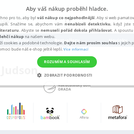
Aby váš nákup proběhl hladce.
hno pro to, aby byl
váš nákup co nejpohodlnější
. Aby si web pamatova
upili. Snažíme se, abychom vám
nenabízeli detektivku
, když jste 
iteraturu
. Abyste se
nemuseli pořád dokola přihlašovat
. A spoustu 
lehčí nákup
na našem webu.
Audioknihy
Bestsellery
Novinky
ží cookies a podobné technologie.
Dejte nám prosím souhlas
s jejich
pomoci bude náš e-shop ještě lepší.
Více informací
ROZUMÍM A SOUHLASÍM
 Judson
ZOBRAZIT PODROBNOSTI
ANALYTICKÉ
MARKETINGOVÉ
FUNKČNÍ
NEZ
Nezbytné
Analytické
Marketingové
Funkční
Nezařazené soubory
h stránek, jako je přihlášení uživatele a správa účtu. Webové stránky nelze bez nez