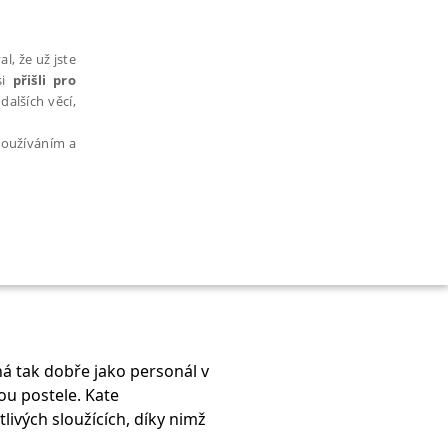
l, že už jste
si
přišli pro
dalších věcí,
 používáním a
AŘAZENÉ SOUBORY
á tak dobře jako personál v
lou postele. Kate
bytně nutných souborů cookie správně používat.
ivých sloužících, díky nimž