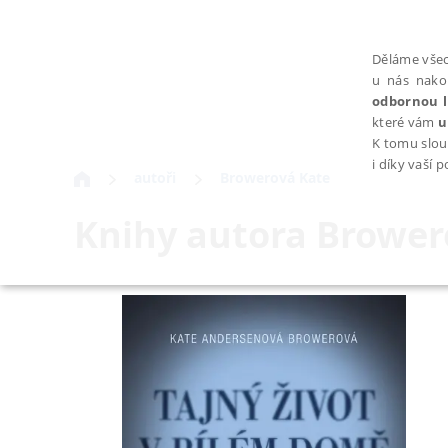
Děláme všec
u nás nako
odbornou l
které vám
u
K tomu slou
i díky vaší 
autoři
Browerová Kate
Knihy autora
Brower
NEZBYTNÉ
Nezbytně nutné soubory cookie umožňují základní funkce webovýc
Provider /