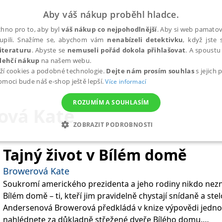
Aby váš nákup proběhl hladce.
hno pro to, aby byl
váš nákup co nejpohodlnější
. Aby si web pamatova
upili. Snažíme se, abychom vám
nenabízeli detektivku
, když jste 
iteraturu
. Abyste se
nemuseli pořád dokola přihlašovat
. A spoustu 
lehčí nákup
na našem webu.
ží cookies a podobné technologie.
Dejte nám prosím souhlas
s jejich
pomoci bude náš e-shop ještě lepší.
Více informací
ROZUMÍM A SOUHLASÍM
ová Kate
ZOBRAZIT PODROBNOSTI
ANALYTICKÉ
MARKETINGOVÉ
FUNKČNÍ
NEZ
Tajný život v Bílém domě
Browerová Kate
Soukromí amerického prezidenta a jeho rodiny nikdo nezn
Nezbytné
Analytické
Marketingové
Funkční
Nezařazené soubory
Bílém domě – ti, kteří jim pravidelně chystají snídaně a ste
h stránek, jako je přihlášení uživatele a správa účtu. Webové stránky nelze bez nez
Andersenová Browerová předkládá v knize výpovědi jednotl
nahlédnete za důkladně střežené dveře Bílého domu.