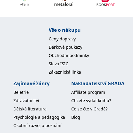
Nezbytné
Analytické
Marketingové
Funkční
Nezařazené soubory
Nezbytně nutné soubory cookie umožňují základní funkce webových
Vše o nákupu
stránek, jako je přihlášení uživatele a správa účtu. Webové stránky nelze
bez nezbytně nutných souborů cookie správně používat.
Ceny dopravy
Provider /
Dárkové poukazy
Název
Vyprší
Popis
Doména
Obchodní podmínky
CookieScriptConsent
1 měsíc
Tento soubor
CookieScript
Sleva ISIC
cookie
www.grada.cz
používá
Zákaznická linka
služba
Cookie-
Script.com k
Zajímavé žánry
Nakladatelství GRADA
zapamatování
předvoleb
Beletrie
Affiliate program
souhlasu se
soubory
Zdravotnictví
Chcete vydat knihu?
cookie
návštěvníků.
Dětská literatura
Co se čte v Gradě?
Je nutné, aby
banner
Psychologie a pedagogika
Blog
cookie
Cookie-
Osobní rozvoj a poznání
Script.com
fungoval