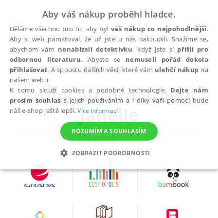
Aby váš nákup proběhl hladce.
Děláme všechno pro to, aby byl
váš nákup co nejpohodlnější
.
Aby si web pamatoval, že už jste u nás nakoupili. Snažíme se,
abychom vám
nenabízeli detektivku
, když jste si
přišli pro
odbornou literaturu
. Abyste se
nemuseli pořád dokola
autoři
Brown Janelle
přihlašovat
. A spoustu dalších věcí, které vám
ulehčí nákup
na
našem webu.
Knihy autora
Brown
K tomu slouží cookies a podobné technologie.
Dejte nám
prosím souhlas
s jejich používáním a i díky vaší pomoci bude
Janelle
náš e-shop ještě lepší.
Více informací
ROZUMÍM A SOUHLASÍM
ZOBRAZIT PODROBNOSTI
NEZBYTNÉ
ANALYTICKÉ
MARKETINGOVÉ
FUNKČNÍ
NEZAŘAZENÉ SOUBORY