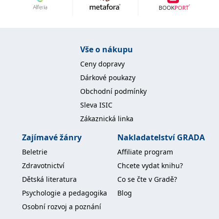
Nezbytné
Analytické
Marketingové
Funkční
Nezařazené soubory
Nezbytně nutné soubory cookie umožňují základní funkce webových
Vše o nákupu
stránek, jako je přihlášení uživatele a správa účtu. Webové stránky nelze
bez nezbytně nutných souborů cookie správně používat.
Ceny dopravy
Provider /
Dárkové poukazy
Název
Vyprší
Popis
Doména
Obchodní podmínky
CookieScriptConsent
1 měsíc
Tento soubor
CookieScript
Sleva ISIC
cookie
www.grada.cz
používá
Zákaznická linka
služba
Cookie-
Script.com k
Zajímavé žánry
Nakladatelství GRADA
zapamatování
předvoleb
Beletrie
Affiliate program
souhlasu se
soubory
Zdravotnictví
Chcete vydat knihu?
cookie
návštěvníků.
Dětská literatura
Co se čte v Gradě?
Je nutné, aby
banner
Psychologie a pedagogika
Blog
cookie
Cookie-
Osobní rozvoj a poznání
Script.com
fungoval