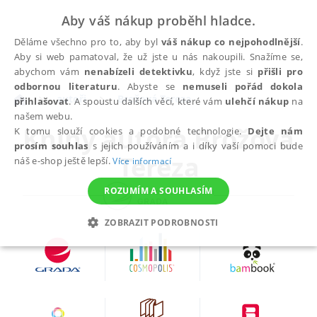
Aby váš nákup proběhl hladce.
Děláme všechno pro to, aby byl
váš nákup co nejpohodlnější
.
Aby si web pamatoval, že už jste u nás nakoupili. Snažíme se,
abychom vám
nenabízeli detektivku
, když jste si
přišli pro
odbornou literaturu
. Abyste se
nemuseli pořád dokola
autoři
Brožová Tereza
přihlašovat
. A spoustu dalších věcí, které vám
ulehčí nákup
na
našem webu.
Knihy autora
Brožová
K tomu slouží cookies a podobné technologie.
Dejte nám
prosím souhlas
s jejich používáním a i díky vaší pomoci bude
Tereza
náš e-shop ještě lepší.
Více informací
ROZUMÍM A SOUHLASÍM
ZOBRAZIT PODROBNOSTI
NEZBYTNÉ
ANALYTICKÉ
MARKETINGOVÉ
FUNKČNÍ
NEZAŘAZENÉ SOUBORY