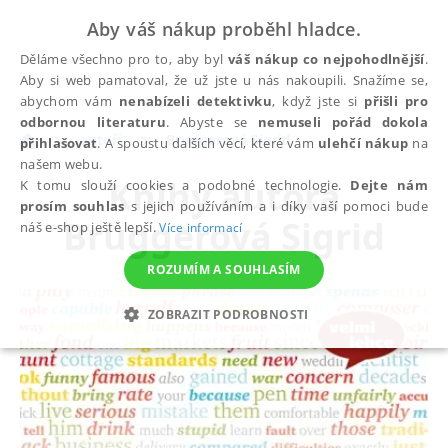
Aby váš nákup proběhl hladce.
Děláme všechno pro to, aby byl
váš nákup co nejpohodlnější
.
Aby si web pamatoval, že už jste u nás nakoupili. Snažíme se,
abychom vám
nenabízeli detektivku
, když jste si
přišli pro
odbornou literaturu
. Abyste se
nemuseli pořád dokola
autoři
Bruggerová Sigrid
přihlašovat
. A spoustu dalších věcí, které vám
ulehčí nákup
na
našem webu.
Knihy autora
K tomu slouží cookies a podobné technologie.
Dejte nám
prosím souhlas
s jejich používáním a i díky vaší pomoci bude
Bruggerová Sigrid
náš e-shop ještě lepší.
Více informací
ROZUMÍM A SOUHLASÍM
ZOBRAZIT PODROBNOSTI
NEZBYTNÉ
ANALYTICKÉ
MARKETINGOVÉ
FUNKČNÍ
NEZAŘAZENÉ SOUBORY