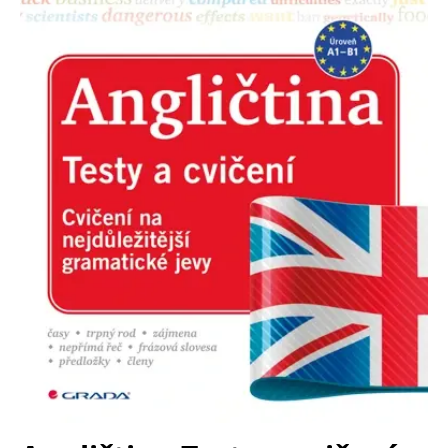
Nezbytné
Analytické
Marketingové
Funkční
Nezařazené soubory
Nezbytně nutné soubory cookie umožňují základní funkce webových
stránek, jako je přihlášení uživatele a správa účtu. Webové stránky nelze
bez nezbytně nutných souborů cookie správně používat.
Provider /
Název
Vyprší
Popis
Doména
CookieScriptConsent
1 měsíc
Tento soubor
CookieScript
cookie
www.grada.cz
používá
služba
Cookie-
Script.com k
zapamatování
předvoleb
souhlasu se
soubory
cookie
návštěvníků.
Je nutné, aby
banner
cookie
Cookie-
Script.com
fungoval