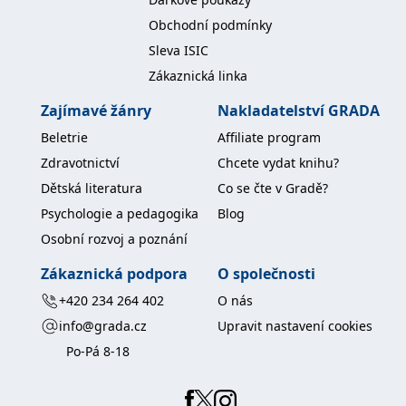
koncový uživatel používá
webové stránky a
Obchodní podmínky
jakoukoli reklamu,
kterou koncový uživatel
Sleva ISIC
mohl vidět před
návštěvou uvedeného
Zákaznická linka
webu.
Zajímavé žánry
Nakladatelství GRADA
MR
7 dní
Toto je soubor cookie
Microsoft
první strany společnosti
Corporation
Beletrie
Affiliate program
Microsoft MSN, který
.c.bing.com
používáme k měření
Zdravotnictví
Chcete vydat knihu?
používání webu pro
interní analýzu.
Dětská literatura
Co se čte v Gradě?
_uetvid
1 rok
Toto je soubor cookie
Microsoft
Psychologie a pedagogika
Blog
využívaný společností
Corporation
Microsoft Bing Ads a je
.grada.cz
Osobní rozvoj a poznání
sledovacím souborem
cookie. Umožňuje nám
komunikovat s
Zákaznická podpora
O společnosti
uživatelem, který již dříve
navštívil náš web.
+420 234 264 402
O nás
test_cookie
15 minut
Tento soubor cookie
Google LLC
info@grada.cz
Upravit nastavení cookies
nastavuje společnost
.doubleclick.net
DoubleClick (kterou
Po-Pá 8-18
vlastní společnost
Google), aby zjistila, zda
prohlížeč návštěvníka
webu podporuje
soubory cookie.