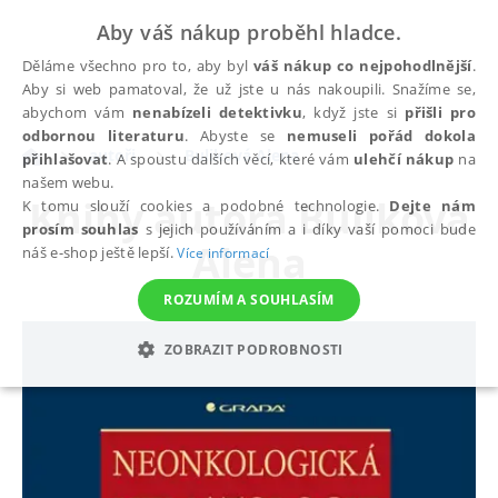
Aby váš nákup proběhl hladce.
Děláme všechno pro to, aby byl
váš nákup co nejpohodlnější
.
Aby si web pamatoval, že už jste u nás nakoupili. Snažíme se,
abychom vám
nenabízeli detektivku
, když jste si
přišli pro
odbornou literaturu
. Abyste se
nemuseli pořád dokola
autoři
Buliková Alena
přihlašovat
. A spoustu dalších věcí, které vám
ulehčí nákup
na
našem webu.
Knihy autora
Buliková
K tomu slouží cookies a podobné technologie.
Dejte nám
prosím souhlas
s jejich používáním a i díky vaší pomoci bude
Alena
náš e-shop ještě lepší.
Více informací
ROZUMÍM A SOUHLASÍM
ZOBRAZIT PODROBNOSTI
NEZBYTNÉ
ANALYTICKÉ
MARKETINGOVÉ
FUNKČNÍ
NEZAŘAZENÉ SOUBORY