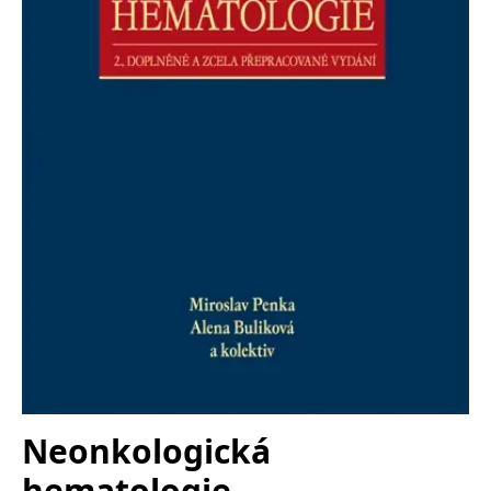
Nezbytné
Analytické
Marketingové
Funkční
Nezařazené soubory
Nezbytně nutné soubory cookie umožňují základní funkce webových
stránek, jako je přihlášení uživatele a správa účtu. Webové stránky nelze
bez nezbytně nutných souborů cookie správně používat.
Provider /
Název
Vyprší
Popis
Doména
CookieScriptConsent
1 měsíc
Tento soubor
CookieScript
cookie
www.grada.cz
používá
služba
Cookie-
Script.com k
zapamatování
předvoleb
souhlasu se
soubory
cookie
návštěvníků.
Je nutné, aby
banner
cookie
Neonkologická
Cookie-
Script.com
hematologie
fungoval