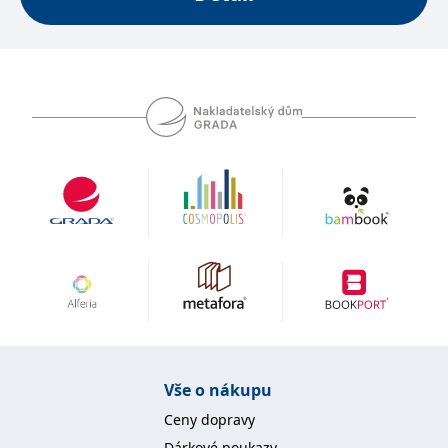
se měly zobrazovat a
které by mohly být
relevantní pro
koncového uživatele,
který si prohlíží web.
MUID
1 rok
Tento soubor cookie je v
Microsoft
Microsoftu široce
Corporation
používán jako jedinečný
.clarity.ms
identifikátor uživatele.
Lze jej nastavit pomocí
vložených skriptů
Microsoft. Široce se věří,
že se synchronizuje s
mnoha různými
doménami společnosti
Microsoft, což umožňuje
sledování uživatelů.
sid
.seznam.cz
1 měsíc
Toto je velmi běžný
název souboru cookie,
ale pokud je nalezen
jako soubor cookie
relace, bude
pravděpodobně použit
jako pro správu stavu
relace.
Vše o nákupu
_gcl_au
3 měsíce
Tento soubor cookie
Google LLC
nastavuje společnost
.grada.cz
Ceny dopravy
Doubleclick a provádí
informace o tom, jak
Dárkové poukazy