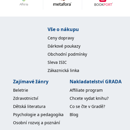
Nezbytné
Analytické
Marketingové
Funkční
Nezařazené soubory
Nezbytně nutné soubory cookie umožňují základní funkce webových
Vše o nákupu
stránek, jako je přihlášení uživatele a správa účtu. Webové stránky nelze
bez nezbytně nutných souborů cookie správně používat.
Ceny dopravy
Provider /
Dárkové poukazy
Název
Vyprší
Popis
Doména
Obchodní podmínky
CookieScriptConsent
1 měsíc
Tento soubor
CookieScript
Sleva ISIC
cookie
www.grada.cz
používá
Zákaznická linka
služba
Cookie-
Script.com k
Zajímavé žánry
Nakladatelství GRADA
zapamatování
předvoleb
Beletrie
Affiliate program
souhlasu se
soubory
Zdravotnictví
Chcete vydat knihu?
cookie
návštěvníků.
Dětská literatura
Co se čte v Gradě?
Je nutné, aby
banner
Psychologie a pedagogika
Blog
cookie
Cookie-
Osobní rozvoj a poznání
Script.com
fungoval