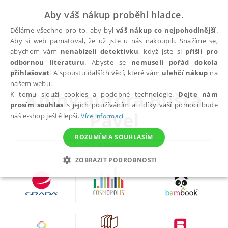
Aby váš nákup proběhl hladce.
Děláme všechno pro to, aby byl
váš nákup co nejpohodlnější
.
Aby si web pamatoval, že už jste u nás nakoupili. Snažíme se,
abychom vám
nenabízeli detektivku
, když jste si
přišli pro
odbornou literaturu
. Abyste se
nemuseli pořád dokola
autoři
Bušta Pavel
přihlašovat
. A spoustu dalších věcí, které vám
ulehčí nákup
na
našem webu.
Knihy autora
Bušta
K tomu slouží cookies a podobné technologie.
Dejte nám
prosím souhlas
s jejich používáním a i díky vaší pomoci bude
Pavel
náš e-shop ještě lepší.
Více informací
ROZUMÍM A SOUHLASÍM
ZOBRAZIT PODROBNOSTI
NEZBYTNÉ
ANALYTICKÉ
MARKETINGOVÉ
FUNKČNÍ
NEZAŘAZENÉ SOUBORY