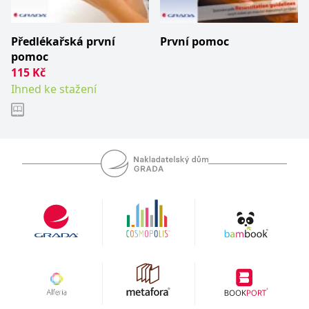
__cf_bm
30 minut
Tento soubor
Cloudflare Inc.
cookie se
.heureka.cz
používá k
rozlišení mezi
Předlékařská první
První pomoc
lidmi a
roboty. To je
pomoc
pro web
115
Kč
přínosné, aby
bylo možné
Ihned ke stažení
podávat
platné zprávy
o používání
jejich
webových
stránek.
CookieConsent
1 rok
Tento soubor
Cybot A/S
cookie ukládá
www.bambook.cz
stav souhlasu
uživatele se
soubory
cookie pro
aktuální
doménu.
G_ENABLED_IDPS
1 rok 1
Slouží k
Google LLC
měsíc
přihlášení
.www.grada.cz
pomocí
Google
ASP.NET_SessionId
Zavřením
Tento soubor
Microsoft
prohlížeče
cookie
Corporation