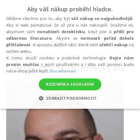
Aby váš nákup proběhl hladce.
Děláme všechno pro to, aby byl
váš nákup co nejpohodlnější
.
Aby si web pamatoval, že už jste u nás nakoupili. Snažíme se,
abychom vám
nenabízeli detektivku
, když jste si
přišli pro
odbornou literaturu
. Abyste se
nemuseli pořád dokola
autoři
MUDr. Mgr. Jan Bydžovský DiS.
přihlašovat
. A spoustu dalších věcí, které vám
ulehčí nákup
na
našem webu.
K tomu slouží cookies a podobné technologie.
Dejte nám
prosím souhlas
s jejich používáním a i díky vaší pomoci bude
MUDr. Mgr. Jan Bydžovský DiS.
náš e-shop ještě lepší.
Více informací
ROZUMÍM A SOUHLASÍM
ZOBRAZIT PODROBNOSTI
NEZBYTNÉ
ANALYTICKÉ
MARKETINGOVÉ
FUNKČNÍ
NEZAŘAZENÉ SOUBORY