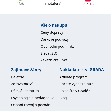
Nezbytné
Analytické
Marketingové
Funkční
Nezařazené soubory
Nezbytně nutné soubory cookie umožňují základní funkce webových
Vše o nákupu
stránek, jako je přihlášení uživatele a správa účtu. Webové stránky nelze
bez nezbytně nutných souborů cookie správně používat.
Ceny dopravy
Provider /
Dárkové poukazy
Název
Vyprší
Popis
Doména
Obchodní podmínky
CookieScriptConsent
1 měsíc
Tento soubor
CookieScript
Sleva ISIC
cookie
www.grada.cz
používá
Zákaznická linka
služba
Cookie-
Script.com k
Zajímavé žánry
Nakladatelství GRADA
zapamatování
předvoleb
Beletrie
Affiliate program
souhlasu se
soubory
Zdravotnictví
Chcete vydat knihu?
cookie
návštěvníků.
Dětská literatura
Co se čte v Gradě?
Je nutné, aby
banner
Psychologie a pedagogika
Blog
cookie
Cookie-
Osobní rozvoj a poznání
Script.com
fungoval