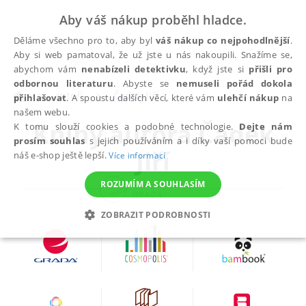
Aby váš nákup proběhl hladce.
Děláme všechno pro to, aby byl
váš nákup co nejpohodlnější
.
Aby si web pamatoval, že už jste u nás nakoupili. Snažíme se,
abychom vám
nenabízeli detektivku
, když jste si
přišli pro
odbornou literaturu
. Abyste se
nemuseli pořád dokola
autoři
Čadek Jiří
přihlašovat
. A spoustu dalších věcí, které vám
ulehčí nákup
na
našem webu.
Knihy autora
Čadek
K tomu slouží cookies a podobné technologie.
Dejte nám
prosím souhlas
s jejich používáním a i díky vaší pomoci bude
Jiří
náš e-shop ještě lepší.
Více informací
ROZUMÍM A SOUHLASÍM
ZOBRAZIT PODROBNOSTI
NEZBYTNÉ
ANALYTICKÉ
MARKETINGOVÉ
FUNKČNÍ
NEZAŘAZENÉ SOUBORY